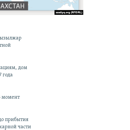
 Кызылжар
стной
уациям, дом
7 года
В момент
до прибытия
жарной части