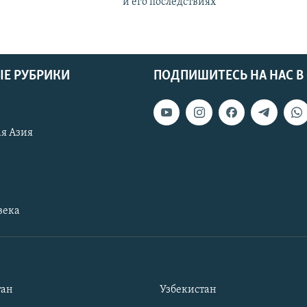
и его последствиях
Е РУБРИКИ
ПОДПИШИТЕСЬ НА НАС В
я Азия
века
тан
Узбекистан