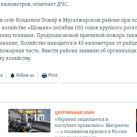
0 километров, отмечает ДЧС.
ь в селе Колденен Темир в Мугалжарском районе при п
 хозяйстве «Шоман» погибли 100 голов крупного рогат
иниц техники. Предполагаемой причиной пожара так
ыкание. Хозяйство находится в 45 километрах от райце
пожарная часть. Власти района заявили об организац
у хозяйству.
ся
Follow us
Print
ЦЕНТРАЛЬНАЯ АЗИЯ
«Украина защищается и
поступает правильно». Мигранты
— о топливном кризисе в России