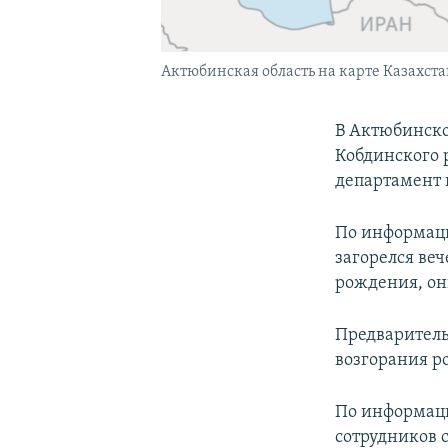
Актюбинская область на карте Казахст
В Актюбинско
Кобдинского 
департамент 
По информаци
загорелся веч
рождения, он
Предваритель
возгорания р
По информаци
сотрудников 