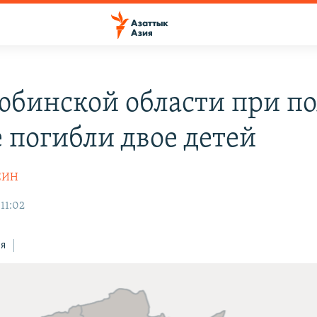
юбинской области при п
е погибли двое детей
СИН
11:02
ся