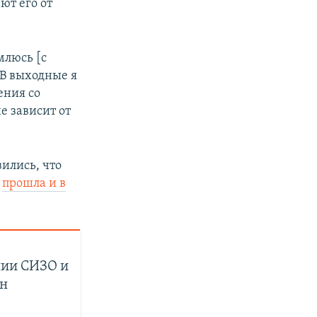
ют его от
млюсь [с
 В выходные я
ения со
е зависит от
ились, что
я
прошла и в
нии СИЗО и
ин