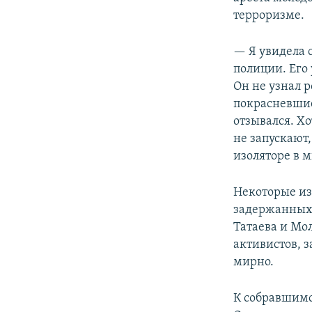
терроризме.
— Я увидела 
полиции. Его
Он не узнал р
покрасневшие.
отзывался. Х
не запускают,
изоляторе в 
Некоторые из
задержанных 
Татаева и Мо
активистов, з
мирно.
К собравшимс