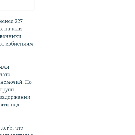
менее 227
ях начали
твенники
ют избиениям
иями
чато
лномочий. По
 групп
о задержании
зяты под
er'e, что