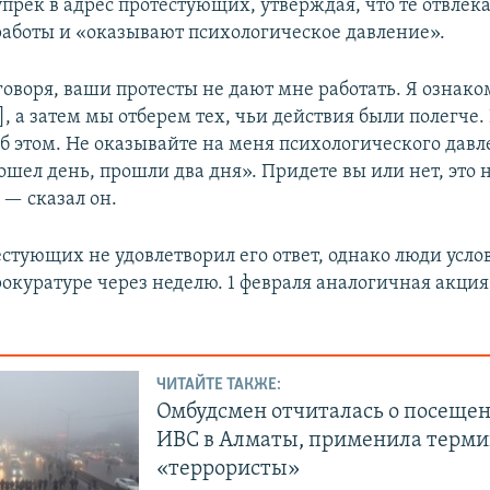
прек в адрес протестующих, утверждая, что те отвлека
аботы и «оказывают психологическое давление».
говоря, ваши протесты не дают мне работать. Я ознако
, а затем мы отберем тех, чьи действия были полегче.
об этом. Не оказывайте на меня психологического давл
шел день, прошли два дня». Придете вы или нет, это н
 — сказал он.
стующих не удовлетворил его ответ, однако люди услов
рокуратуре через неделю. 1 февраля аналогичная акци
ЧИТАЙТЕ ТАКЖЕ:
Омбудсмен отчиталась о посеще
ИВС в Алматы, применила терм
«террористы»