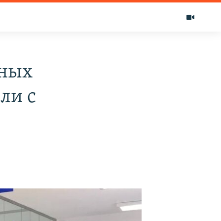
нных
ли c