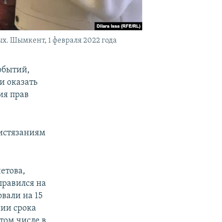
. Шымкент, 1 февраля 2022 года
обытий,
и оказать
ия прав
 истязаниям
етова,
правился на
вали на 15
нии срока
том числе в