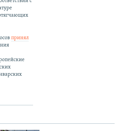
оответствии с
атуре
я отягчающих
лосов
принял
ания
вропейские
нских
январских