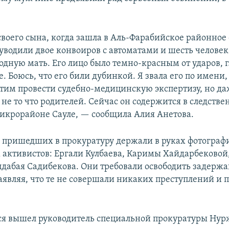
своего сына, когда зашла в Аль-Фарабийское районное
 уводили двое конвоиров с автоматами и шесть человек
одную мать. Его лицо было темно-красным от ударов, г
 Боюсь, что его били дубинкой. Я звала его по имени, 
отим провести судебно-медицинскую экспертизу, но да
 не то что родителей. Сейчас он содержится в следств
микрорайоне Сауле, — сообщила Алия Анетова.
 пришедших в прокуратуру держали в руках фотограф
активистов: Ергали Кулбаева, Каримы Хайдарбековой
лдабая Садибекова. Они требовали освободить задерж
аявляя, что те не совершали никаких преступлений и 
я вышел руководитель специальной прокуратуры Нур