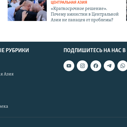
ЦЕНТРАЛЬНАЯ АЗИЯ
«Краткосрочное решение».
Почему амнистии в Центральной
Азии не панацея от проблемы?
Е РУБРИКИ
ПОДПИШИТЕСЬ НА НАС В
я Азия
века