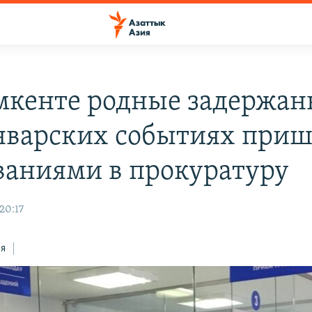
кенте родные задержа
нварских событиях приш
ваниями в прокуратуру
20:17
ся