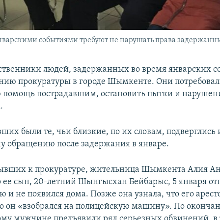
нварскими событиями требуют не нарушать права задержанных
дственники людей, задержанных во время январских с
нию прокуратуры в городе Шымкенте. Они потребовал
помощь пострадавшим, остановить пытки и нарушен
.
ших были те, чьи близкие, по их словам, подверглись
у обращению после задержания в январе.
ывших к прокуратуре, жительница Шымкента Алия Ан
о ее сын, 20-летний Шынгысхан Бейбарыс, 5 января от
и не появился дома. Позже она узнала, что его аресто
что он «взобрался на полицейскую машину». По оконча
ому мужчине предъявили ряд серьезных обвинений, в 