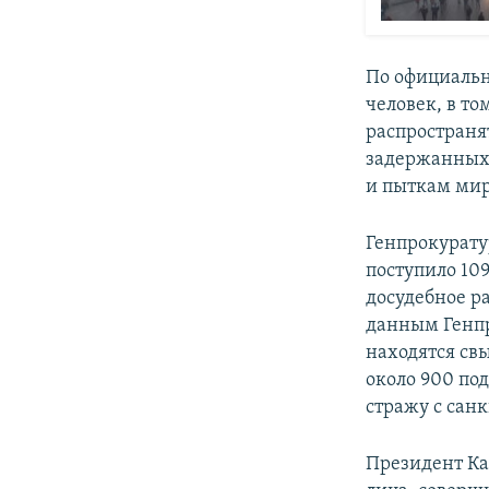
По официальн
человек, в то
распространя
задержанных 
и пыткам мир
Генпрокурату
поступило 109
досудебное р
данным Генпр
находятся св
около 900 по
стражу с санк
Президент Каз