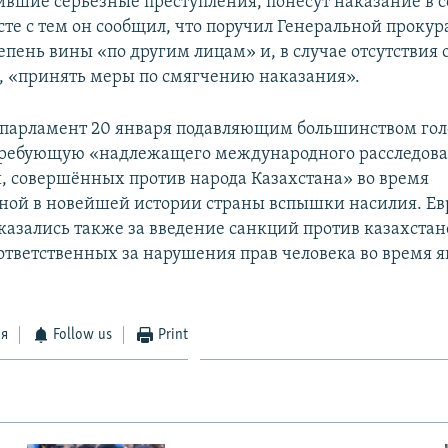
ившие серьезные преступления, понесут наказание в с
сте с тем он сообщил, что поручил Генеральной прокур
тепень вины «по другим лицам» и, в случае отсутстви
в, «принять меры по смягчению наказания».
парламент 20 января подавляющим большинством го
требующую «надлежащего международного расследов
, совершённых против народа Казахстана» во время
ной в новейшей истории страны вспышки насилия. Е
казались также за введение санкций против казахста
ответственных за нарушения прав человека во время 
ся
Follow us
Print