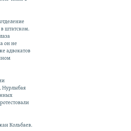
 отделение
 в штатском.
лаза
а он не
же адвокатов
енном
ии
, Нурлыбая
анных
протестовали
жан Кольбаев.