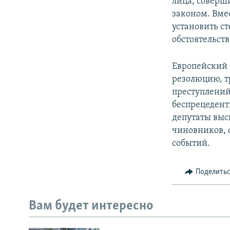
лица, соверш
законом. Вме
установить с
обстоятельст
Европейский 
резолюцию, 
преступлений
беспрецедент
депутаты выс
чиновников, 
событий.
Поделить
Вам будет интересно