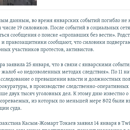
ым данным, во время январских событий погибло не 
м числе 19 силовиков. После событий в социальных сет
ться сообщения о поиске «пропавших без вести». Родс
и правозащитники сообщают, что силовики подверга
ных участников протестов, активистов.
ра заявила 25 января, что в связи с январскими событ
 жалоб «о недозволенных методах следствия». По 11 на
асследование о превышении власти и должностных по
окуратуры, в производстве следственно-оперативных
ыше двух тысяч уголовных дел. К этому дню известно 
дозреваемых, из которых по меньшей мере 802 были в
ции суда.
ахстана Касым-Жомарт Токаев заявил 14 января в Twitt