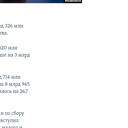
рд 326 млн
тва.
620 млн
ше на 3 млрд
д 714 млн
а 8 млрд 945
лось на 26,7
н по сбору
 вступил
 малого и