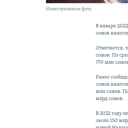
Иллюстративное фото.
В январе 2022
сомов налогов
Отмечается, 
сомов. По ср
770 млн сомов
Ранее сообщал
сомов налого
млн сомов. По
млрд сомов.
В 2022 году п
около 150 млр
новый Налого