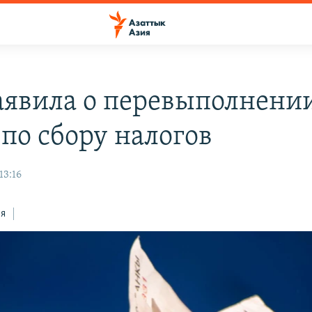
аявила о перевыполнени
 по сбору налогов
13:16
ся