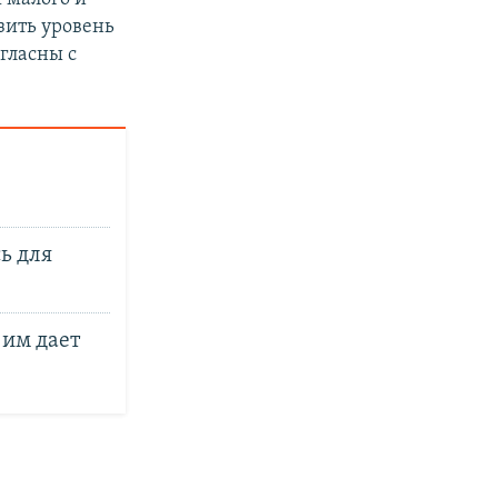
зить уровень
гласны с
ь для
 им дает