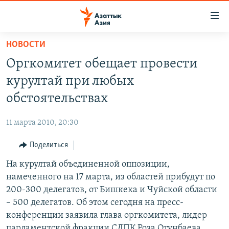
Доступность
ссылок
Вернуться
НОВОСТИ
к
ЦЕНТРАЛЬНАЯ АЗИЯ
Оргкомитет обещает провести
основному
НОВОСТИ
КАЗАХСТАН
содержанию
курултай при любых
ВОЙНА В УКРАИНЕ
Вернутся
КЫРГЫЗСТАН
обстоятельствах
к
НА ДРУГИХ ЯЗЫКАХ
УЗБЕКИСТАН
главной
11 марта 2010, 20:30
ТАДЖИКИСТАН
ҚАЗАҚША
навигации
ПОДПИШИТЕСЬ НА НАС В СОЦСЕТЯХ
Вернутся
Поделиться
КЫРГЫЗЧА
к
На курултай объединенной оппозиции,
ЎЗБЕКЧА
поиску
намеченного на 17 марта, из областей прибудут по
ТОҶИКӢ
Все сайты РСЕ/РС
200-300 делегатов, от Бишкека и Чуйской области
– 500 делегатов. Об этом сегодня на пресс-
TÜRKMENÇE
конференции заявила глава оргкомитета, лидер
парламентской фракции СДПК Роза Отунбаева.