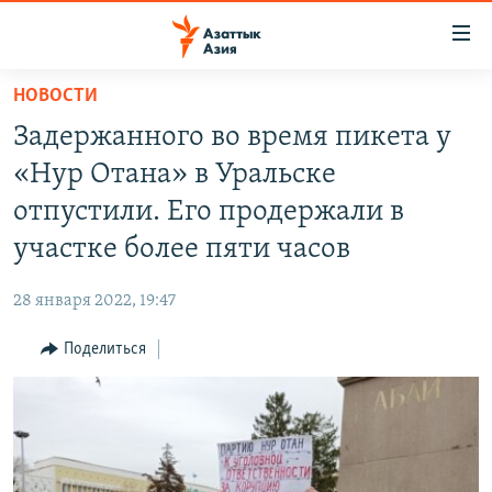
Доступность
ссылок
Вернуться
НОВОСТИ
к
ЦЕНТРАЛЬНАЯ АЗИЯ
Задержанного во время пикета у
основному
НОВОСТИ
КАЗАХСТАН
содержанию
«Нур Отана» в Уральске
ВОЙНА В УКРАИНЕ
Вернутся
КЫРГЫЗСТАН
отпустили. Его продержали в
к
НА ДРУГИХ ЯЗЫКАХ
УЗБЕКИСТАН
участке более пяти часов
главной
ТАДЖИКИСТАН
ҚАЗАҚША
навигации
ПОДПИШИТЕСЬ НА НАС В СОЦСЕТЯХ
28 января 2022, 19:47
Вернутся
КЫРГЫЗЧА
к
Поделиться
ЎЗБЕКЧА
поиску
ТОҶИКӢ
Все сайты РСЕ/РС
TÜRKMENÇE