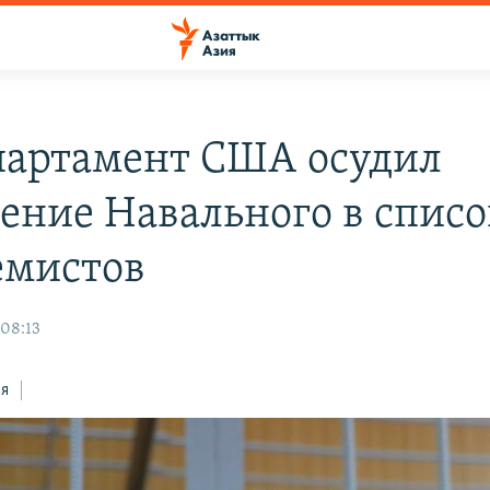
партамент США осудил
ение Навального в списо
емистов
 08:13
ся