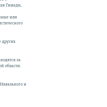
лав Гимади,
нные или
истического
е других
ходятся за
й области.
 Навального и