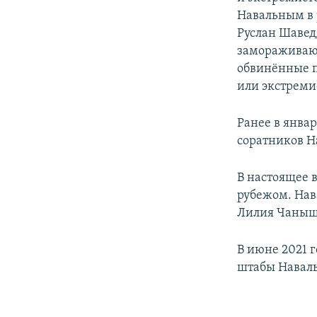
Навальным в 
Руслан Шавед
замораживают
обвинённые п
или экстреми
Ранее в янва
соратников Н
В настоящее 
рубежом. Нав
Лилия Чаныше
В июне 2021 
штабы Наваль