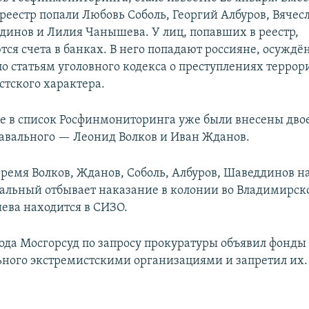
реестр попали Любовь Соболь, Георгий Албуров, Вячес
динов и Лилия Чанышева. У лиц, попавших в реестр,
ся счета в банках. В него попадают россияне, осуждё
о статьям уголовного кодекса о преступлениях террор
стского характера.
ре в список Росфинмониторинга уже были внесены дво
авального — Леонид Волков и Иван Жданов.
время Волков, Жданов, Соболь, Албуров, Шаведдинов на
альный отбывает наказание в колонии во Владимирско
ва находится в СИЗО.
года Мосгорсуд по запросу прокуратуры объявил фонды
ного экстремистскими организациями и запретил их.