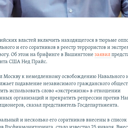
ийских властей включить находящегося в тюрьме опп
ьного и его соратников в реестр террористов и экстр
вогу. Об этом на брифинге в Вашингтоне
заявил
предст
нта США Нед Прайс.
л Москву к немедленному освобождению Навального и
лжает подавление независимого гражданского общест
тить использовать слово «экстремизм» в отношении
нных организаций и прекратить репрессии против На
иционеров, сказал представитель Госдепартамента.
авальный и несколько его соратников внесены в список
в Росфинмониторинга, стало известно 25 января. Вмес