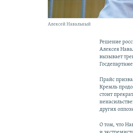
Алексей Навальный
Решение росс
Алексея Навал
вызывает тре
Госдепартаме
Прайс призва
Кремль продо
стоит прекра
ненасильстве
других оппоз
О том, что Н
и экстремисто