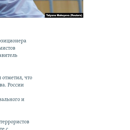
озиционера
емистов
авитель
 отметил, что
ва. России
вального и
 террористов
те с