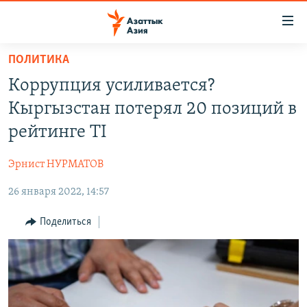
Доступность
ссылок
Вернуться
ПОЛИТИКА
к
ЦЕНТРАЛЬНАЯ АЗИЯ
Коррупция усиливается?
основному
НОВОСТИ
КАЗАХСТАН
содержанию
Кыргызстан потерял 20 позиций в
ВОЙНА В УКРАИНЕ
Вернутся
КЫРГЫЗСТАН
рейтинге TI
к
НА ДРУГИХ ЯЗЫКАХ
УЗБЕКИСТАН
главной
Эрнист НУРМАТОВ
ТАДЖИКИСТАН
ҚАЗАҚША
навигации
ПОДПИШИТЕСЬ НА НАС В СОЦСЕТЯХ
Вернутся
26 января 2022, 14:57
КЫРГЫЗЧА
к
ЎЗБЕКЧА
Поделиться
поиску
ТОҶИКӢ
Все сайты РСЕ/РС
TÜRKMENÇE