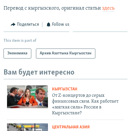
Auto
240p
360p
480p
480p
Перевод с кыргызского, оригинал статьи
здесь
720p
720p
1080p
Поделиться
Follow us
1080p
This item is part of
Экономика
Архив Азаттыка Кыргызстан
Вам будет интересно
КЫРГЫЗСТАН
От Z-концертов до серых
финансовых схем. Как работает
«мягкая сила» России в
Кыргызстане?
ЦЕНТРАЛЬНАЯ АЗИЯ