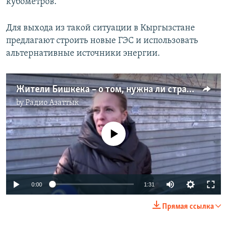
кубометров.
Для выхода из такой ситуации в Кыргызстане
предлагают строить новые ГЭС и использовать
альтернативные источники энергии.
Жители Бишкека – о том, нужна ли стране АЭС
by
Радио Азаттык
No media source currently available
Auto
0:00
1:31
240p
Прямая ссылка
360p