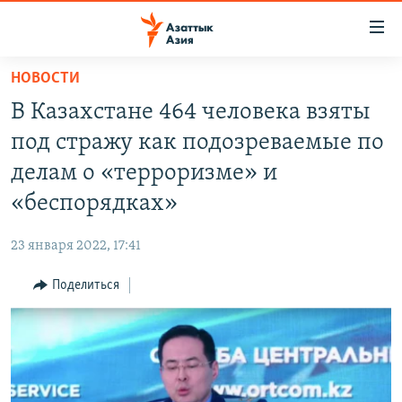
Доступность
ссылок
Вернуться
НОВОСТИ
к
ЦЕНТРАЛЬНАЯ АЗИЯ
В Казахстане 464 человека взяты
основному
НОВОСТИ
КАЗАХСТАН
содержанию
под стражу как подозреваемые по
ВОЙНА В УКРАИНЕ
Вернутся
КЫРГЫЗСТАН
делам о «терроризме» и
к
НА ДРУГИХ ЯЗЫКАХ
УЗБЕКИСТАН
«беспорядках»
главной
ТАДЖИКИСТАН
ҚАЗАҚША
навигации
ПОДПИШИТЕСЬ НА НАС В СОЦСЕТЯХ
23 января 2022, 17:41
Вернутся
КЫРГЫЗЧА
к
Поделиться
ЎЗБЕКЧА
поиску
ТОҶИКӢ
Все сайты РСЕ/РС
TÜRKMENÇE