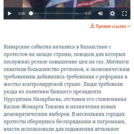
Auto
0:00
4:34
240p
Прямая ссылка
360p
Auto
240p
360p
480p
480p
Январские события начались в Казахстане с
протестов на западе страны, поводом для которых
720p
720p
1080p
послужило резкое повышение цен на газ. Митинги
1080p
охватили большинство регионов, к экономическим
требованиям добавились требования о реформах в
жестко контролируемой стране. Люди требовали
ухода из политики бывшего президента
Нурсултана Назарбаева, отставки его ставленника
Касым-Жомарта Токаева и назначения новых
демократических выборов. В нескольких городах
протесты обернулись беспорядками и погромами,
власти использовали для подавления летальное