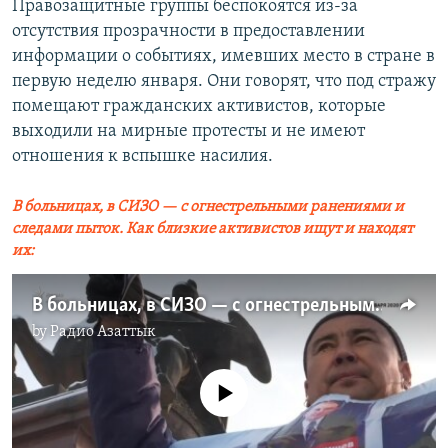
Правозащитные группы беспокоятся из-за
отсутствия прозрачности в предоставлении
информации о событиях, имевших место в стране в
первую неделю января. Они говорят, что под стражу
помещают гражданских активистов, которые
выходили на мирные протесты и не имеют
отношения к вспышке насилия.
В больницах, в СИЗО — с огнестрельными ранениями и
следами пыток. Как близкие активистов ищут и находят
их:
В больницах, в СИЗО — с огнестрельными ранениями и следами пыток. Как близкие активистов ищут и находят их
by
Радио Азаттык
No media source currently available