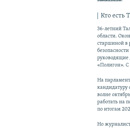
Кто есть 
36-летний Та
области. Око
старшиной в 
безопасности
руководящие 
«Полигон». С
На парламент
кандидатуру 
волне октябр
работать на 
по итогам 202
Но журналис