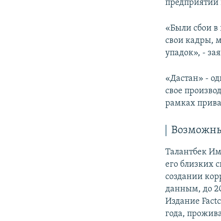
предприятии 
«Были сбои в
свои кадры, 
упадок», - зая
«Дастан» - о
свое производ
рамках прива
Возможны
Талантбек Им
его близких с
создании кор
данным, до 2
Издание Factc
года, прожива