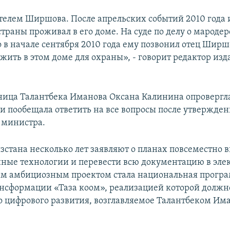
телем Ширшова. После апрельских событий 2010 года и
траны проживал в его доме. На суде по делу о мароде
о в начале сентября 2010 года ему позвонил отец Ширш
жить в этом доме для охраны», - говорит редактор из
ница Талантбека Иманова Оксана Калинина опровергла
 пообещала ответить на все вопросы после утвержде
 министра.
зстана несколько лет заявляют о планах повсеместно 
ые технологии и перевести всю документацию в эл
ым амбициозным проектом стала национальная прогр
нсформации «Таза коом», реализацией которой должн
 цифрового развития, возглавляемое Талантбеком Им