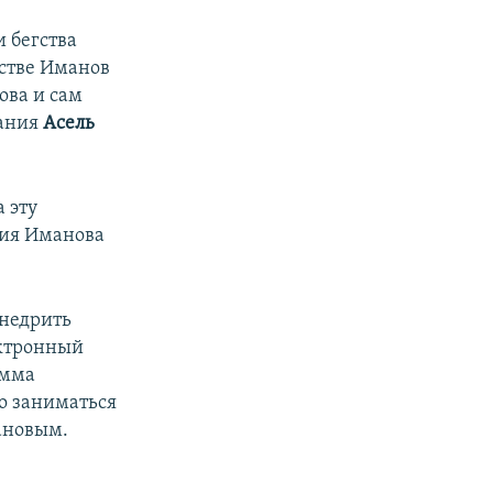
 бегства
рстве Иманов
ова и сам
дания
Асель
 эту
ния Иманова
внедрить
ектронный
амма
о заниматься
ановым.