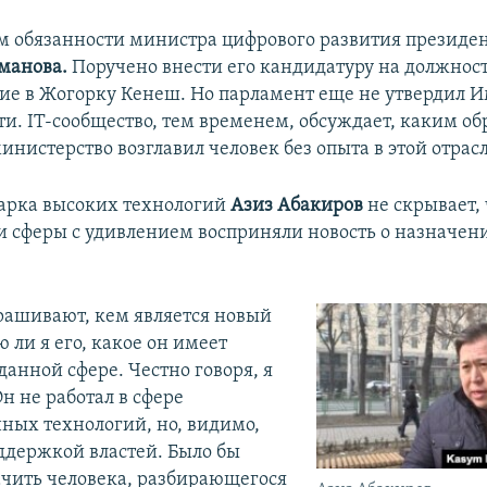
обязанности министра цифрового развития президен
Иманова.
Поручено внести его кандидатуру на должнос
ние в Жогорку Кенеш. Но парламент еще не утвердил 
ти. IT-сообщество, тем временем, обсуждает, каким о
нистерство возглавил человек без опыта в этой отрас
арка высоких технологий
Азиз Абакиров
не скрывает, 
и сферы с удивлением восприняли новость о назначен
рашивают, кем является новый
 ли я его, какое он имеет
анной сфере. Честно говоря, я
Он не работал в сфере
ых технологий, но, видимо,
оддержкой властей. Было бы
чить человека, разбирающегося