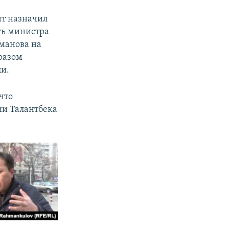
т назначил
ть министра
Иманова на
бразом
ли.
что
ии Талантбека