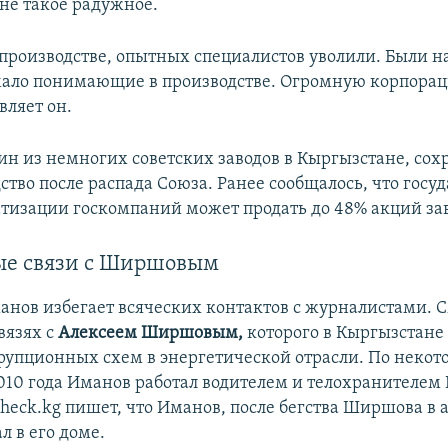
не такое радужное.
 производстве, опытных специалистов уволили. Были 
мало понимающие в производстве. Огромную корпорац
вляет он.
дин из немногих советских заводов в Кыргызстане, со
ство после распада Союза. Ранее сообщалось, что госуд
тизации госкомпаний может продать до 48% акций зав
е связи с Ширшовым
анов избегает всяческих контактов с журналистами. 
вязях с
Алексеем Ширшовым,
которого в Кыргызстане
рупционных схем в энергетической отрасли. По неко
010 года Иманов работал водителем и телохранителе
heck.kg пишет, что Иманов, после бегства Ширшова в 
л в его доме.