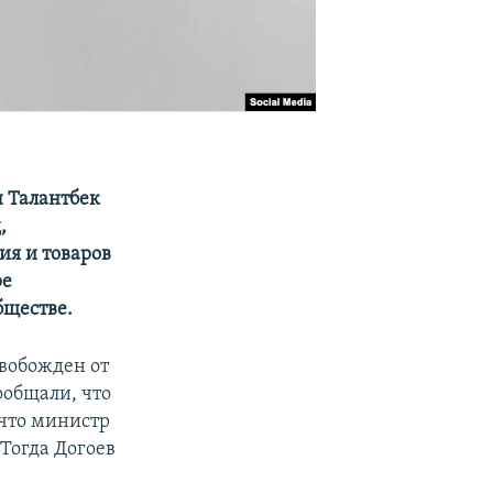
 Талантбек
,
ия и товаров
ре
бществе.
свобожден от
ообщали, что
 что министр
Тогда Догоев