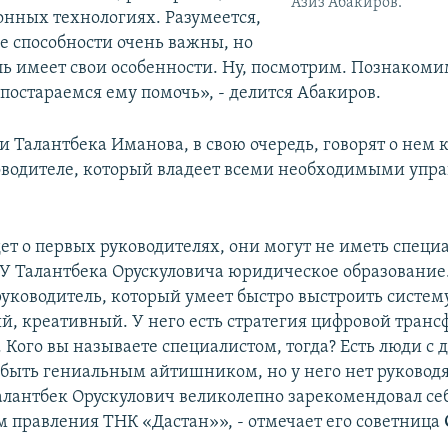
Азиз Абакиров.
нных технологиях. Разумеется,
 способности очень важны, но
ль имеет свои особенности. Ну, посмотрим. Познакоми
постараемся ему помочь», - делится Абакиров.
 Талантбека Иманова, в свою очередь, говорят о нем к
водителе, который владеет всеми необходимыми упр
дет о первых руководителях, они могут не иметь специ
 У Талантбека Орускуловича юридическое образование.
уководитель, который умеет быстро выстроить систему
, креативный. У него есть стратегия цифровой тран
. Кого вы называете специалистом, тогда? Есть люди с
т быть гениальным айтишником, но у него нет руково
Талантбек Орускулович великолепно зарекомендовал себ
м правления ТНК «Дастан»», - отмечает его советница