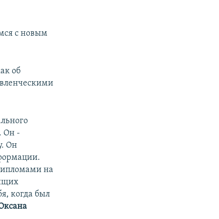
мся с новым
ак об
авленческими
ального
 Он -
. Он
сформации.
 дипломами на
дящих
я, когда был
Оксана