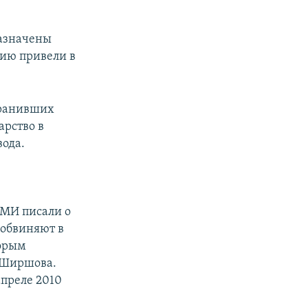
назначены
ию привели в
хранивших
арство в
ода.
СМИ писали о
 обвиняют в
торым
м Ширшова.
апреле 2010