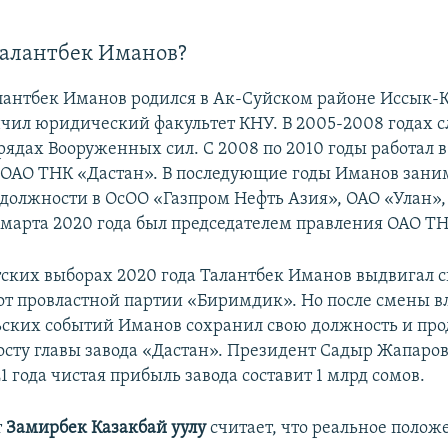
Талантбек Иманов?
лантбек Иманов родился в Ак-Суйском районе Иссык-
нчил юридический факультет КНУ. В 2005-2008 годах 
рядах Вооруженных сил. С 2008 по 2010 годы работал в
 ОАО ТНК «Дастан». В последующие годы Иманов зани
должности в ОсОО «Газпром Нефть Азия», ОАО «Улан»,
 марта 2020 года был председателем правления ОАО ТН
ских выборах 2020 года Талантбек Иманов выдвигал 
от провластной партии «Биримдик». Но после смены в
ьских событий Иманов сохранил свою должность и пр
посту главы завода «Дастан». Президент Садыр Жапаров
1 года чистая прибыль завода составит 1 млрд сомов.
т
Замирбек Казакбай уулу
считает, что реальное полож