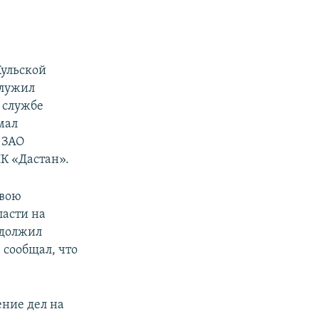
Кульской
служил
 службе
мал
 ЗАО
К «Дастан».
свою
ласти на
одолжил
 сообщал, что
ение дел на