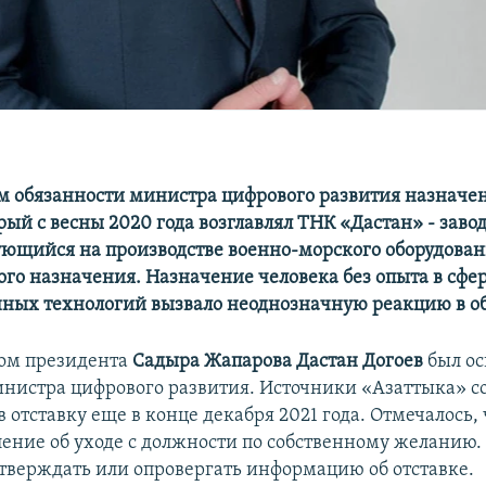
обязанности министра цифрового развития назначен
ый с весны 2020 года возглавлял ТНК «Дастан» - завод
ющийся на производстве военно-морского оборудован
о назначения. Назначение человека без опыта в сфе
ых технологий вызвало неоднозначную реакцию в о
зом президента
Садыра Жапарова
Дастан Догоев
был о
нистра цифрового развития. Источники «Азаттыка» с
в отставку еще в конце декабря 2021 года. Отмечалось,
ление об уходе с должности по собственному желанию. 
дтверждать или опровергать информацию об отставке.