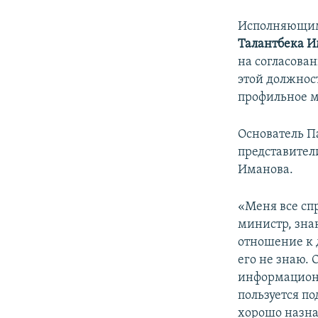
Исполняющим 
Талантбека 
на согласова
этой должнос
профильное ми
Основатель П
представител
Иманова.
«Меня все сп
министр, знаю
отношение к д
его не знаю. 
информационн
пользуется п
хорошо назна