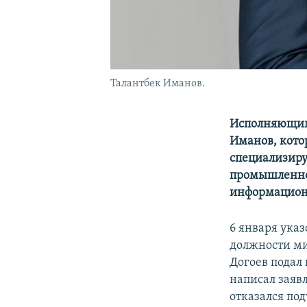
Талантбек Иманов.
Исполняющим 
Иманов, котор
специализиру
промышленног
информационн
6 января ука
должности ми
Догоев подал 
написал заяв
отказался по