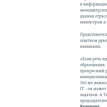
в информацио
менеджерские
данная отрас
министром и 
Представители
опытном руко
навыками.
«Если речь и
образования.
прекрасный р
инициативный
Это же важно
IT - он може
задатков. А 
председателе
Калинина.