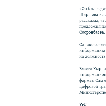
«Он был води
Ширшова из с
рассказал, чт
предложил по
Сооронбаева.
Однако совет
информацию и
на должность
Власти Кыргы
информационн
формат. Сам
цифровой тра
Министерство
YrU