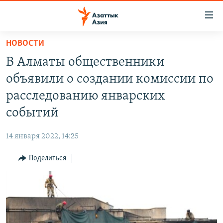
Доступность
ссылок
Вернуться
НОВОСТИ
к
ЦЕНТРАЛЬНАЯ АЗИЯ
В Алматы общественники
основному
НОВОСТИ
КАЗАХСТАН
содержанию
объявили о создании комиссии по
ВОЙНА В УКРАИНЕ
Вернутся
КЫРГЫЗСТАН
расследованию январских
к
НА ДРУГИХ ЯЗЫКАХ
УЗБЕКИСТАН
событий
главной
ТАДЖИКИСТАН
ҚАЗАҚША
навигации
ПОДПИШИТЕСЬ НА НАС В СОЦСЕТЯХ
14 января 2022, 14:25
Вернутся
КЫРГЫЗЧА
к
Поделиться
ЎЗБЕКЧА
поиску
ТОҶИКӢ
Все сайты РСЕ/РС
TÜRKMENÇE