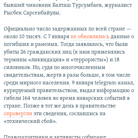
бывший чиновник Балташ Турсумбаев, журналист
Рысбек Сарсенбайулы.
Официально число задержанных по всей стране —
около 10 тысяч. С 7 января
не обновлялись
данные о
погибших и раненых. Тогда заявлялось, что были
убиты 26 гражданских лиц (к ним применялись
термины «ликвидация» и «террористы») и 18
силовиков. Но, судя по многочисленным
свидетельствам, жертв в разы больше, в том числе
среди мирного населения. 9 января telegram-канал,
курируемый правительством, выдал информацию о
гибели 164 человек во время январских событий в
стране. Позже в тот же день в правительстве
опровергли
эти сведения, сославшись на
«технический сбой».
Правозащитники и активисты собирают