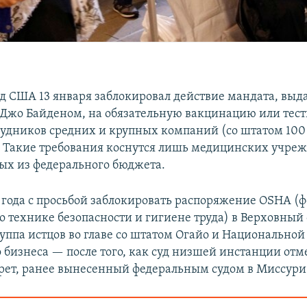
д США 13 января заблокировал действие мандата, выд
Джо Байденом, на обязательную вакцинацию или тест
рудников средних и крупных компаний (со штатом 100 
. Такие требования коснутся лишь медицинских учре
х из федерального бюджета.
1 года с просьбой заблокировать распоряжение OSHA (
о технике безопасности и гигиене труда) в Верховный 
руппа истцов во главе со штатом Огайо и Национально
 бизнеса — после того, как суд низшей инстанции от
рет, ранее вынесенный федеральным судом в Миссури