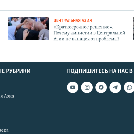
ЦЕНТРАЛЬНАЯ АЗИЯ
«Краткосрочное решение».
Почему амнистии в Центральной
Азии не панацея от проблемы?
Е РУБРИКИ
ПОДПИШИТЕСЬ НА НАС В
я Азия
века