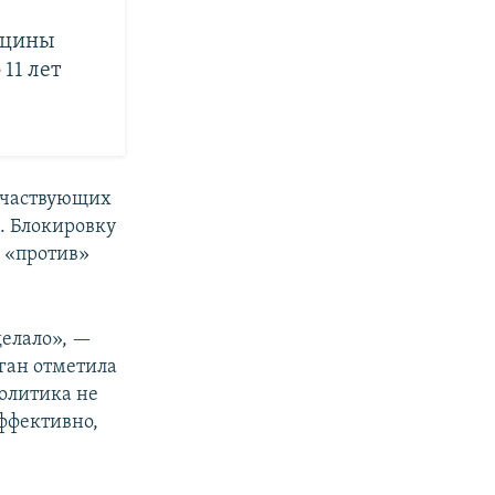
кцины
 11 лет
 участвующих
. Блокировку
 «против»
делало», —
аган отметила
политика не
эффективно,