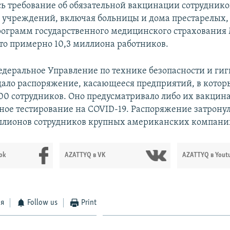
ось требование об обязательной вакцинации сотруднико
учреждений, включая больницы и дома престарелых
программ государственного медицинского страхования 
это примерно 10,3 миллиона работников.
едеральное Управление по технике безопасности и гиг
ало распоряжение, касающееся предприятий, в котор
00 сотрудников. Оно предусматривало либо их вакцин
ое тестирование на COVID-19. Распоряжение затронул
ллионов сотрудников крупных американских компани
ok
AZATTYQ в VK
AZATTYQ в Yout
ся
Follow us
Print