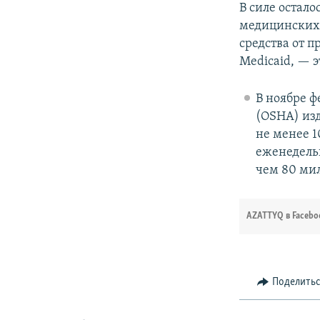
В силе остал
медицинских 
средства от 
Medicaid, — 
В ноябре ф
(OSHA) изд
не менее 1
еженедельн
чем 80 ми
AZATTYQ в Facebo
Поделить