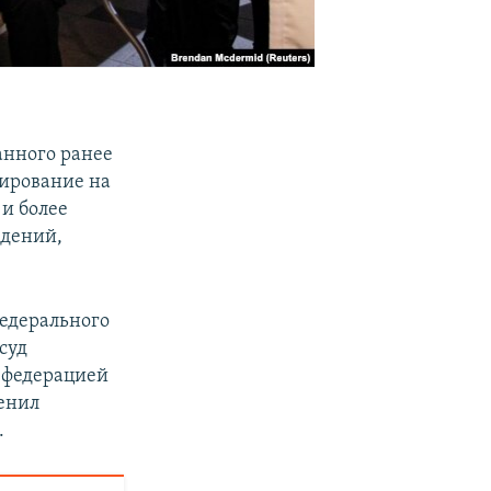
анного ранее
ирование на
и более
ждений,
федерального
суд
й федерацией
менил
.