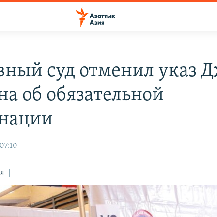
вный суд отменил указ 
на об обязательной
нации
 07:10
ся