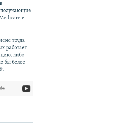
в
, получающие
Medicare и
иене труда
ых работает
ацию, либо
о бы более
й.
ube