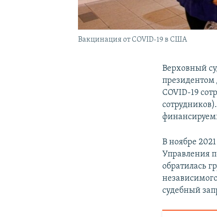
Вакцинация от COVID-19 в США
Верховный су
президентом 
COVID-19 сот
сотрудников)
финансируемы
В ноябре 202
Управления п
обратилась г
независимого
судебный зап