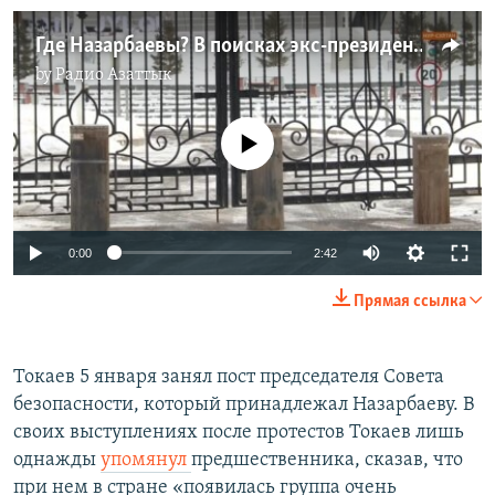
Где Назарбаевы? В поисках экс-президента и членов его семьи
by
Радио Азаттык
No media source currently available
Auto
0:00
2:42
240p
Прямая ссылка
360p
Auto
240p
360p
480p
480p
Токаев 5 января занял пост председателя Совета
безопасности, который принадлежал Назарбаеву. В
720p
720p
1080p
своих выступлениях после протестов Токаев лишь
1080p
однажды
упомянул
предшественника, сказав, что
при нем в стране «появилась группа очень