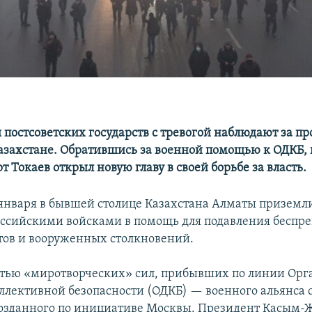
 постсоветских государств с тревогой наблюдают за пр
азахстане. Обратившись за военной помощью к ОДКБ,
Токаев открыл новую главу в своей борьбе за власть.
 января в бывшей столице Казахстана Алматы приземл
оссийскими войсками в помощь для подавления беспр
тов и вооруженных столкновений.
стью «миротворческих» сил, прибывших по линии Ор
оллективной безопасности (ОДКБ) — военного альянса 
созданного по инициативе Москвы. Президент Касым-