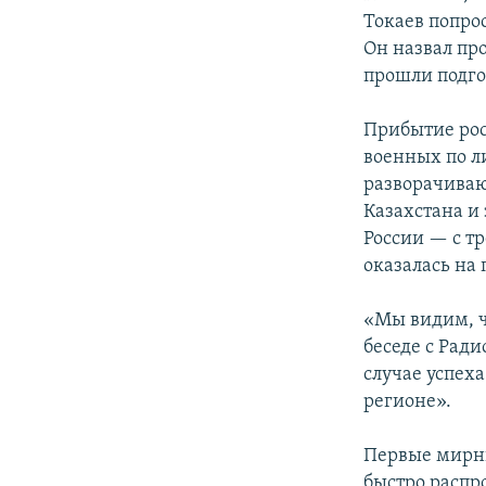
Токаев попро
Он назвал пр
прошли подго
Прибытие рос
военных по л
разворачиваю
Казахстана и 
России — с т
оказалась на 
«Мы видим, ч
беседе с Ради
случае успеха
регионе».
Первые мирны
быстро распр