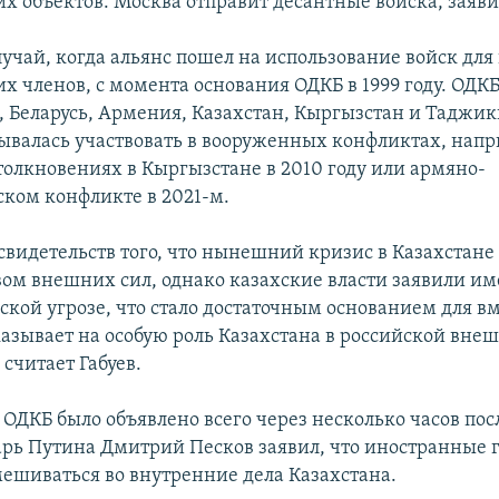
их объектов. Москва отправит десантные войска, заяви
лучай, когда альянс пошел на использование войск дл
их членов, с момента основания ОДКБ в 1999 году. ОДКБ
я, Беларусь, Армения, Казахстан, Кыргызстан и Таджик
ывалась участвовать в вооруженных конфликтах, напр
толкновениях в Кыргызстане в 2010 году или армяно-
ком конфликте в 2021-м.
свидетельств того, что нынешний кризис в Казахстане
ом внешних сил, однако казахские власти заявили им
ской угрозе, что стало достаточным основанием для в
казывает на особую роль Казахстана в российской вне
считает Габуев.
 ОДКБ было объявлено всего через несколько часов посл
арь Путина Дмитрий Песков заявил, что иностранные 
ешиваться во внутренние дела Казахстана.