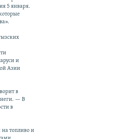
я 5 января.
которые
ва».
гызских
сти
ларуси и
ной Азии
ворит в
рнеги. — В
ости в
 на топливо и
тами