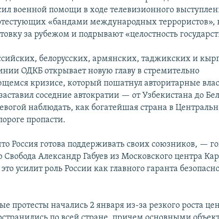
сил военной помощи в ходе телевизионного выступлени
отестующих «бандами международных террористов», 
товку за рубежом и подрывают «целостность государст
сийских, белорусских, армянских, таджикских и кыр
инии ОДКБ открывает новую главу в стремительно
щемся кризисе, который пошатнул авторитарные вла
заставил соседние автократии — от Узбекистана до Бе
ревогой наблюдать, как богатейшая страна в Централь
пороге пропасти.
то Россия готова поддерживать своих союзников, — го
о Свобода Александр Габуев из Московского центра Ка
 это усилит роль России как главного гаранта безопасн
е протесты начались 2 января из-за резкого роста цен
остранились по всей стране, причем основными объек