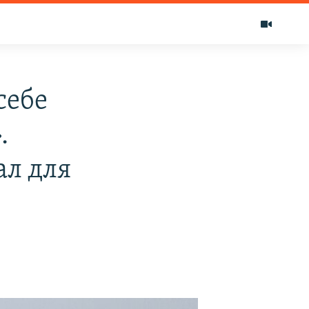
себе
.
ал для