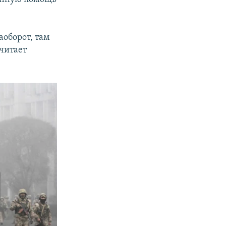
аоборот, там
читает