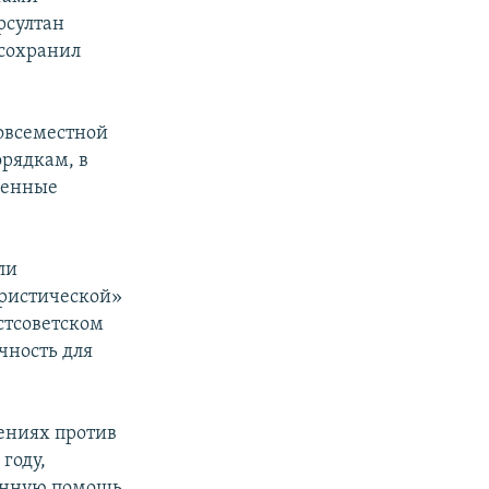
рсултан
 сохранил
овсеместной
рядкам, в
венные
ли
ористической»
стсоветском
чность для
лениях против
году,
енную помощь