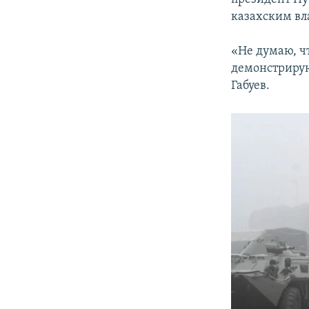
казахским вл
«Не думаю, чт
демонстрирую
Габуев.