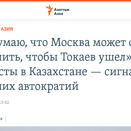
 АЗИЯ
умаю, что Москва может 
лить, чтобы Токаев ушел»
сты в Казахстане — сигн
них автократий
13:42
ся