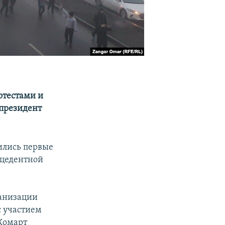
отестами и
 президент
ились первые
ецедентной
ганизации
с участием
Жомарт