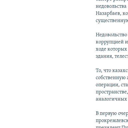
недовольства
Назарбаев, к
существенную 
Недовольство
коррупцией 
ходе которых
здания, теле
То, что каза
собственную 
операции, ст
пространстве
аналогичных
В первую очер
прокремлевски
президент Пу