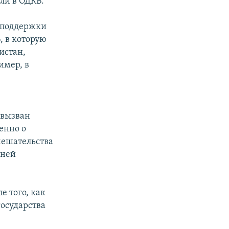
ли в ОДКБ.
я поддержки
, в которую
истан,
имер, в
 вызван
енно о
мешательства
шней
е того, как
государства