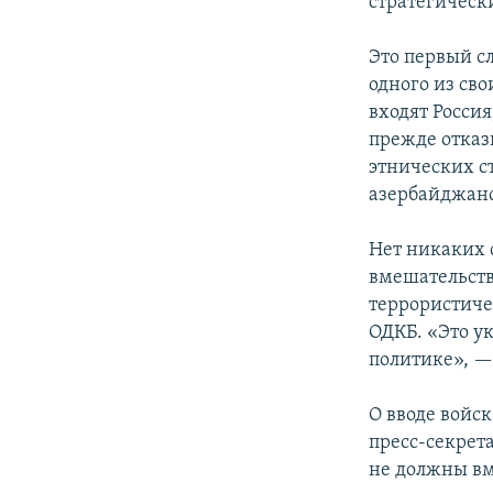
стратегическ
Это первый с
одного из сво
входят Росси
прежде отказ
этнических с
азербайджанс
Нет никаких 
вмешательств
террористиче
ОДКБ. «Это у
политике», — 
О вводе войск
пресс-секрет
не должны вм