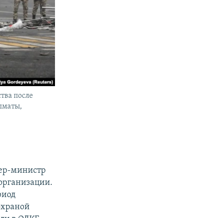
тва после
лматы,
ьер-министр
организации.
риод
охраной