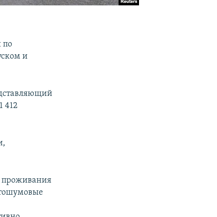
 по
уском и
редставляющий
1 412
и,
х проживания
етошумовые
тивно