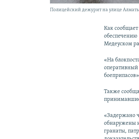
Полицейский дежурит на улице Алматы
Как сообщает
обеспечению 
Медеуском ра
«На блокпост
оперативный 
боеприпасов»
Также сообща
принимавшие 
«Задержано ч
обнаружены и
гранаты, пат
доказательст