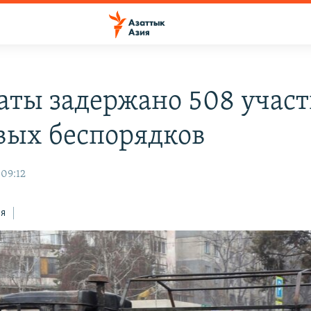
аты задержано 508 учас
вых беспорядков
 09:12
ся