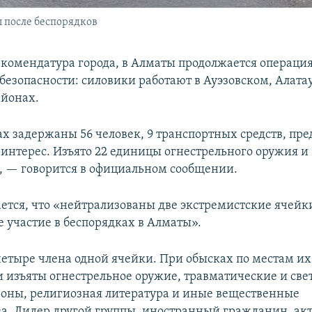
 после беспорядков
 комендатура города, в Алматы продолжается операция
безопасности: силовики работают в Ауэзовском, Алата
йонах.
ах задержаны 56 человек, 9 транспортных средств, п
интерес. Изъято 22 единицы огнестрельного оружия и 
, — говорится в официальном сообщении.
ется, что «нейтрализованы две экстремистские ячейк
участие в беспорядках в Алматы».
етыре члена одной ячейки. При обысках по местам и
 изъяты огнестрельное оружие, травматические и св
роны, религиозная литература и иные вещественные
ва. Лидер другой группы, иностранный гражданин, ак