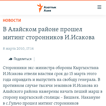
Доступность
ссылок
Вернуться
НОВОСТИ
к
ЦЕНТРАЛЬНАЯ АЗИЯ
В Алайском районе прошел
основному
НОВОСТИ
КАЗАХСТАН
содержанию
митинг сторонников И.Исакова
ВОЙНА В УКРАИНЕ
Вернутся
КЫРГЫЗСТАН
к
8 марта 2010, 17:14
НА ДРУГИХ ЯЗЫКАХ
УЗБЕКИСТАН
главной
Поделиться
ТАДЖИКИСТАН
ҚАЗАҚША
навигации
ПОДПИШИТЕСЬ НА НАС В СОЦСЕТЯХ
Вернутся
Сторонники экс-министра обороны Кыргызстана
КЫРГЫЗЧА
к
И.Исакова отвели властям срок до 15 марта этого
ЎЗБЕКЧА
поиску
года оправдать и выпустить на свободу генерала. В
ТОҶИКӢ
Все сайты РСЕ/РС
противном случае тысячи земляков И.Исакова из
Алайского района намерены начать пеший марш в
TÜRKMENÇE
сторону кыргызской столицы – Бишкек. Накануне
в с.Гульчо прошел митинг сторонников