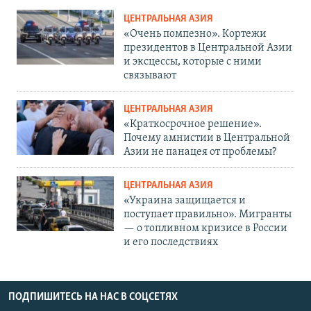
ЦЕНТРАЛЬНАЯ АЗИЯ
«Очень помпезно». Кортежи
президентов в Центральной Азии
и эксцессы, которые с ними
связывают
ЦЕНТРАЛЬНАЯ АЗИЯ
«Краткосрочное решение».
Почему амнистии в Центральной
Азии не панацея от проблемы?
ЦЕНТРАЛЬНАЯ АЗИЯ
«Украина защищается и
поступает правильно». Мигранты
— о топливном кризисе в России
и его последствиях
ПОДПИШИТЕСЬ НА НАС В СОЦСЕТЯХ