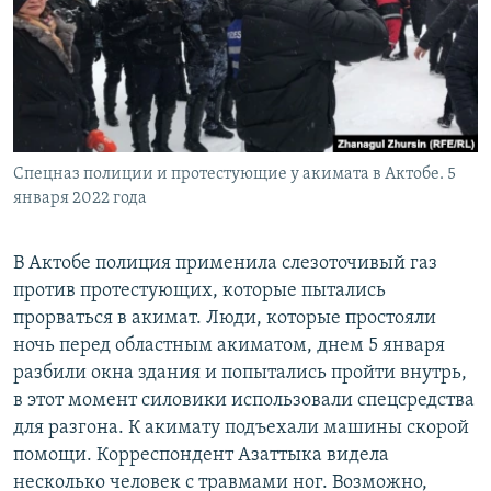
Спецназ полиции и протестующие у акимата в Актобе. 5
января 2022 года
В Актобе полиция применила слезоточивый газ
против протестующих, которые пытались
прорваться в акимат. Люди, которые простояли
ночь перед областным акиматом, днем 5 января
разбили окна здания и попытались пройти внутрь,
в этот момент силовики использовали спецсредства
для разгона. К акимату подъехали машины скорой
помощи. Корреспондент Азаттыка видела
несколько человек с травмами ног. Возможно,