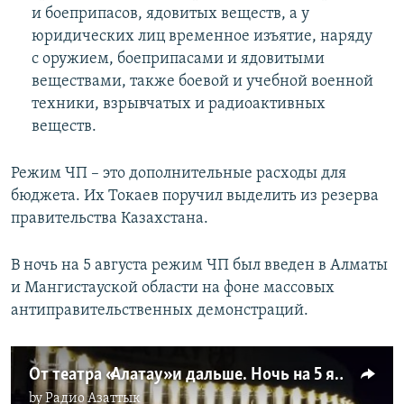
и боеприпасов, ядовитых веществ, а у
юридических лиц временное изъятие, наряду
с оружием, боеприпасами и ядовитыми
веществами, также боевой и учебной военной
техники, взрывчатых и радиоактивных
веществ.
Режим ЧП – это дополнительные расходы для
бюджета. Их Токаев поручил выделить из резерва
правительства Казахстана.
В ночь на 5 августа режим ЧП был введен в Алматы
и Мангистауской области на фоне массовых
антиправительственных демонстраций.
От театра «Алатау» и дальше. Ночь на 5 января в Алматы
by
Радио Азаттык