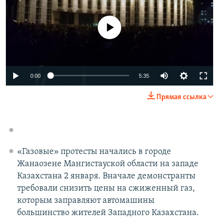
No media source currently available
Auto
0:00
5:35
240p
Прямая ссылка
360p
Auto
240p
360p
480p
480p
720p
720p
1080p
«Газовые» протесты начались в городе
1080p
Жанаозене Мангистауской области на западе
Казахстана 2 января. Вначале демонстранты
требовали снизить цены на сжиженный газ,
которым заправляют автомашины
большинство жителей Западного Казахстана.