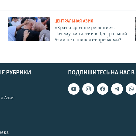
ЦЕНТРАЛЬНАЯ АЗИЯ
«Краткосрочное решение».
Почему амнистии в Центральной
Азии не панацея от проблемы?
Е РУБРИКИ
ПОДПИШИТЕСЬ НА НАС В
я Азия
века