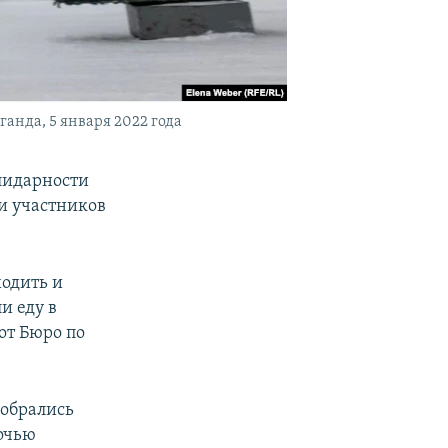
анда, 5 января 2022 года
олидарности
и участников
одить и
и еду в
от Бюро по
собрались
очью