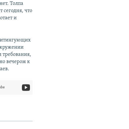
нет. Толпа
 сегодня, что
отает и
у митингующих
 окружении
и требования,
дно вечером к
аев.
ube