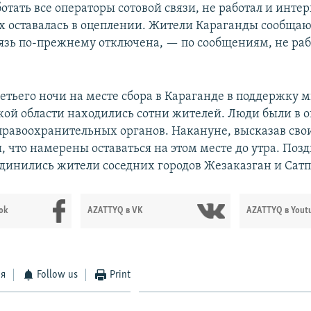
отать все операторы сотовой связи, не работал и интер
оставалась в оцеплении. Жители Караганды сообщают
язь по-прежнему отключена, — по сообщениям, не раб
ретьего ночи на месте сбора в Караганде в поддержк
кой области находились сотни жителей. Люди были в
правоохранительных органов. Накануне, высказав сво
 что намерены оставаться на этом месте до утра. Поз
динились жители соседних городов Жезаказган и Сатп
ok
AZATTYQ в VK
AZATTYQ в Yout
ся
Follow us
Print