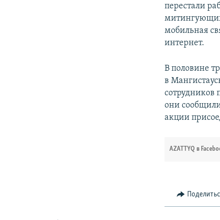
перестали раб
митингующих 
мобильная св
интернет.
В половине т
в Мангистаус
сотрудников 
они сообщили,
акции присое
AZATTYQ в Facebo
Поделить