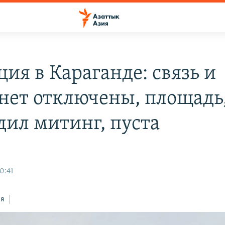
ия в Караганде: связь и
нет отключены, площадь,
дил митинг, пуста
0:41
ся