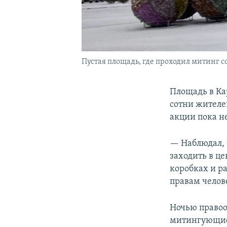
Пустая площадь, где проходил митинг с
Площадь в Кар
сотни жителе
акции пока н
— Наблюдал, 
заходить в ц
коробках и р
правам челов
Ночью правоо
митингующие,