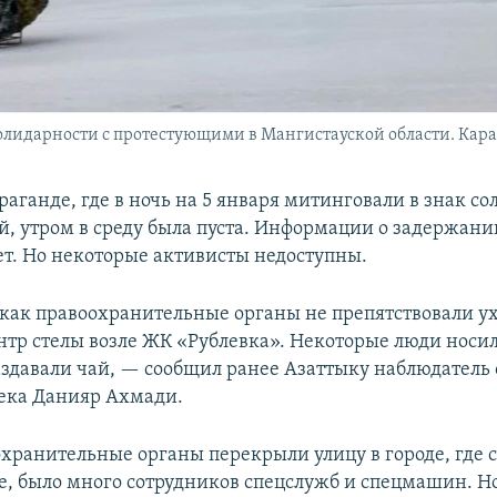
олидарности с протестующими в Мангистауской области. Караг
аганде, где в ночь на 5 января митинговали в знак с
й, утром в среду была пуста. Информации о задержани
ет. Но некоторые активисты недоступны.
как правоохранительные органы не препятствовали ух
ентр стелы возле ЖК «Рублевка». Некоторые люди носил
аздавали чай, — сообщил ранее Азаттыку наблюдатель 
ека Данияр Ахмади.
хранительные органы перекрыли улицу в городе, где 
 было много сотрудников спецслужб и спецмашин. Н