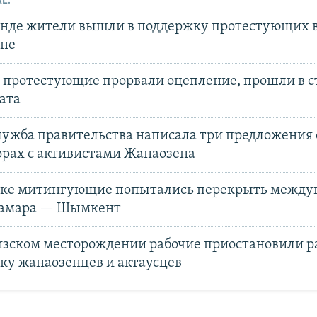
Е:
анде жители вышли в поддержку протестующих 
не
е протестующие прорвали оцепление, прошли в с
ата
лужба правительства написала три предложения 
орах с активистами Жанаозена
ске митингующие попытались перекрыть между
Самара — Шымкент
изском месторождении рабочие приостановили ра
ку жанаозенцев и актаусцев