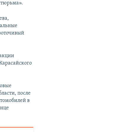
 тюрьма».
ева,
иальные
езоточивый
 акции
Карасайского
совые
ласти, после
втомобилей в
онце