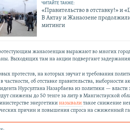
ЧИТАЙТЕ ТАКЖЕ:
«Правительство в отставку!» и «Ш
В Актау и Жанаозене продолжил
митинги
ротестующим жанаозенцам выражают во многих город
аны. Выходящих там на акции подвергают задержания
овых протестов, на которых звучат и требования полит
в частности, об отставке правительства, выборности а
идента Нурсултана Назарбаева из политики — власти 
удут снижены до 50 тенге за литр в Мангистауской обл
инистерстве энергетики
называли
такое снижение н
ческих причин и повышения спроса на сжиженный га