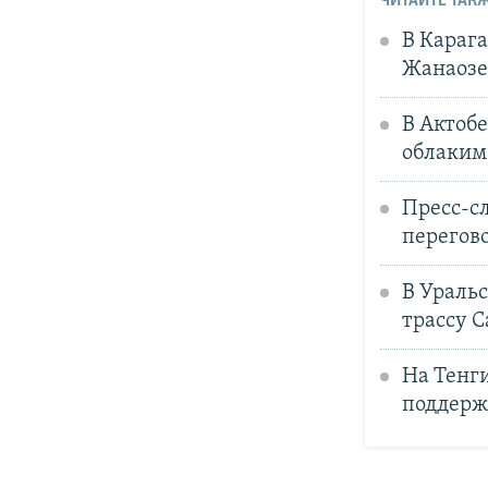
ЧИТАЙТЕ ТАКЖ
В Караг
Жанаозе
В Актоб
облаким
Пресс-с
перегов
В Ураль
трассу 
На Тенг
поддерж