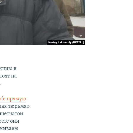
акцию в
тоят на
.
ok'е прямую
шая тюрьма».
ешетчатой
есте они
рживаем