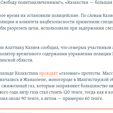
«Свободу политзаключенным!», «Казахстан — большая
рое время их остановили полицейские. По словам Кази
олиции и комитета нацбезопасности применили спец
бы разрезать цепи, использовали при задержании сл
и Азаттыку Казиев сообщил, что семерых участников
изолятор временного содержания управления полиции 
инской области.
 западе Казахстана
проходят
«газовые» протесты. Мас
 начались в Жанаозене, моногороде в Мангистауской об
а сжиженный газ, которым заправляют большинство а
вого года литр газа стал стоить 120 тенге, тогда как в к
оил около 90 тенге, а летом — примерно 60 тенге.