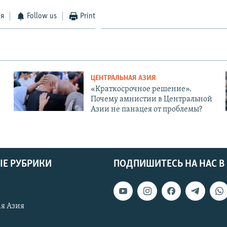
ся
Follow us
Print
ЦЕНТРАЛЬНАЯ АЗИЯ
«Краткосрочное решение».
Почему амнистии в Центральной
Азии не панацея от проблемы?
Е РУБРИКИ
ПОДПИШИТЕСЬ НА НАС В
я Азия