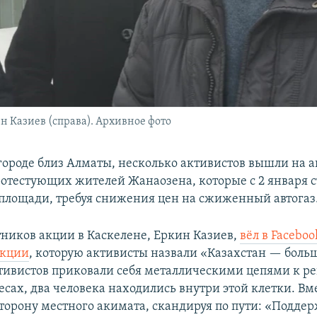
н Казиев (справа). Архивное фото
 городе близ Алматы, несколько активистов вышли на 
отестующих жителей Жанаозена, которые с 2 января с
площади, требуя снижения цен на сжиженный автогаз
тников акции в Каскелене, Еркин Казиев,
вёл в Facebo
акции
, которую активисты назвали «Казахстан — боль
тивистов приковали себя металлическими цепями к р
есах, два человека находились внутри этой клетки. Вм
сторону местного акимата, скандируя по пути: «Подде