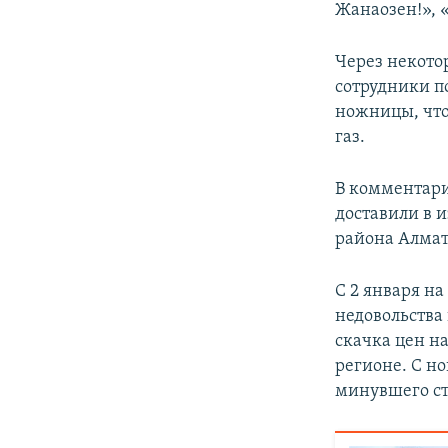
Жанаозен!», 
Через некото
сотрудники п
ножницы, что
газ.
В комментари
доставили в 
района Алмат
С 2 января на
недовольства
скачка цен н
регионе. С но
минувшего ст