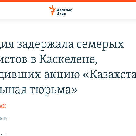
ия задержала семерых
истов в Каскелене,
дивших акцию «Казахст
ьшая тюрьма»
ТАЙ
8:17
ся