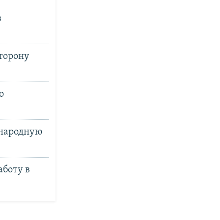
в
торону
о
народную
боту в