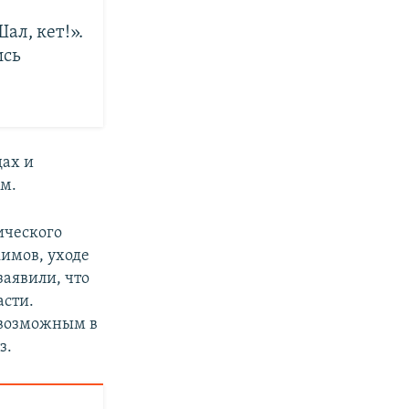
ал, кет!».
ись
ах и
м.
ического
кимов, уходе
заявили, что
асти.
евозможным в
з.