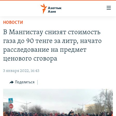
Доступность
ссылок
Вернуться
НОВОСТИ
к
ЦЕНТРАЛЬНАЯ АЗИЯ
В Мангистау снизят стоимость
основному
НОВОСТИ
КАЗАХСТАН
содержанию
газа до 90 тенге за литр, начато
ВОЙНА В УКРАИНЕ
Вернутся
КЫРГЫЗСТАН
расследование на предмет
к
НА ДРУГИХ ЯЗЫКАХ
УЗБЕКИСТАН
ценового сговора
главной
ТАДЖИКИСТАН
ҚАЗАҚША
навигации
ПОДПИШИТЕСЬ НА НАС В СОЦСЕТЯХ
3 января 2022, 16:43
Вернутся
КЫРГЫЗЧА
к
Поделиться
ЎЗБЕКЧА
поиску
ТОҶИКӢ
Все сайты РСЕ/РС
TÜRKMENÇE