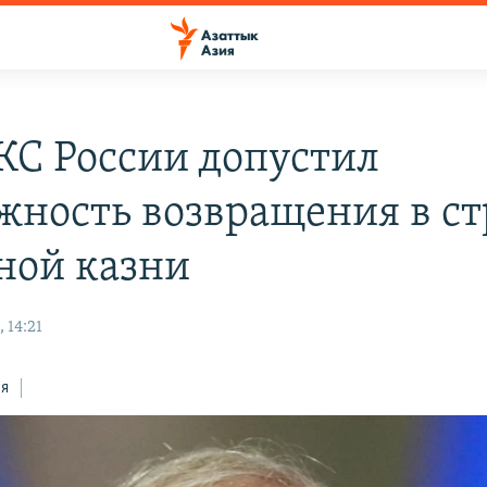
 КС России допустил
жность возвращения в ст
ной казни
 14:21
ся