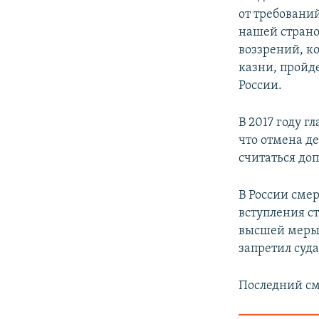
от требовани
нашей страно
воззрений, к
казни, пройд
России.
В 2017 году г
что отмена д
считаться до
В России смер
вступления с
высшей меры 
запретил суд
Последний см