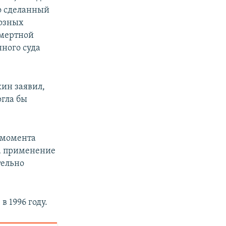
то сделанный
иозных
смертной
нного суда
кин заявил,
огла бы
с момента
на применение
тельно
 1996 году.