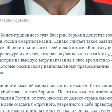
Валерий Зорькин
 Конституционного суда Валерий Зорькин допустил во
в России смертной казни. Однако считает такое разви
м. Зорькин написал в своей новой книге «Конституц
роцедура и смысл», которая опубликована на сайте суд
атория на высшую меру наказания в свое время стало 
которые российскому национальному правосознанию
ы.
менении высшей меры наказания не может быть закрыт
бийства, считает Зорькин. По его словам, многое зав
ации в России, от того, насколько далеко страна смож
в деле создания «прочного, уверенного в себе правопо
стране мораторий на смертную казнь он назвал «уступ