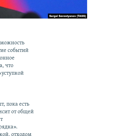
зможность
тие событий
ионное
а, что
«уступкой
, пока есть
исит от общей
ет
рядка».
кой, отходом