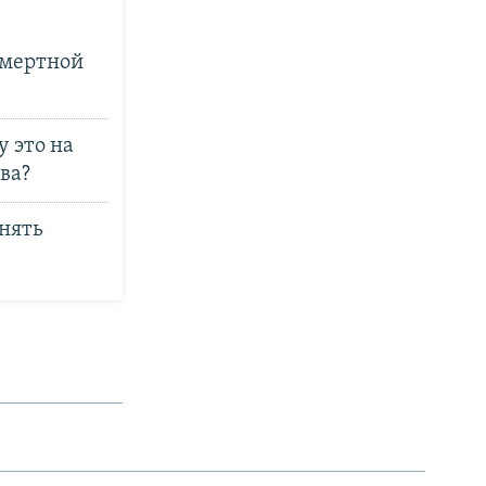
смертной
 это на
ва?
енять