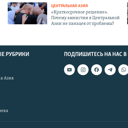
ЦЕНТРАЛЬНАЯ АЗИЯ
«Краткосрочное решение».
Почему амнистии в Центральной
Азии не панацея от проблемы?
Е РУБРИКИ
ПОДПИШИТЕСЬ НА НАС В
я Азия
века