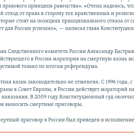
й правового принципа равенства». «Очень надеюсь, ч
й отход от права в сторону тех нравственных и религ
оторые стоят на позициях принципиального отказа от 
ет для России успешно», — написал глава Конституцио
лава Следственного комитета России Александр Бастры
ействующего в России моратория на смертную казнь м
пустимой только по итогам референдума.
тная казнь законодательно не отменена. С 1996 года, 
траны в Совет Европы, в России действует мораторий 
наказания. В 2009 году Конституционный суд оконча
ам выносить смертные приговоры.
ертный приговор в России был приведен в исполнение в