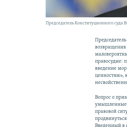
Председатель Конституционного суда 
Председатель
возвращения 
маловероятны
правосудие: п
введение мор
ценностям», 
несвойственн
Вопрос о при
умышленные у
правовой ситу
продвинуться 
Введенный в 