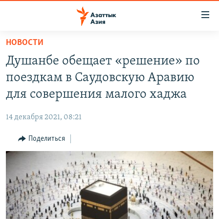
Доступность
ссылок
Вернуться
НОВОСТИ
к
ЦЕНТРАЛЬНАЯ АЗИЯ
Душанбе обещает «решение» по
основному
НОВОСТИ
КАЗАХСТАН
содержанию
поездкам в Саудовскую Аравию
ВОЙНА В УКРАИНЕ
Вернутся
КЫРГЫЗСТАН
для совершения малого хаджа
к
НА ДРУГИХ ЯЗЫКАХ
УЗБЕКИСТАН
главной
14 декабря 2021, 08:21
ТАДЖИКИСТАН
ҚАЗАҚША
навигации
ПОДПИШИТЕСЬ НА НАС В СОЦСЕТЯХ
Вернутся
Поделиться
КЫРГЫЗЧА
к
ЎЗБЕКЧА
поиску
ТОҶИКӢ
Все сайты РСЕ/РС
TÜRKMENÇE