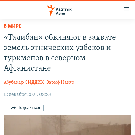
Доступность
ссылок
Вернуться
В МИРЕ
к
ЦЕНТРАЛЬНАЯ АЗИЯ
«Талибан» обвиняют в захвате
основному
НОВОСТИ
КАЗАХСТАН
содержанию
земель этнических узбеков и
ВОЙНА В УКРАИНЕ
Вернутся
КЫРГЫЗСТАН
туркменов в северном
к
НА ДРУГИХ ЯЗЫКАХ
УЗБЕКИСТАН
Афганистане
главной
ТАДЖИКИСТАН
ҚАЗАҚША
навигации
ПОДПИШИТЕСЬ НА НАС В СОЦСЕТЯХ
Абубакар СИДДИК
Зариф Назар
Вернутся
КЫРГЫЗЧА
к
12 декабря 2021, 08:23
ЎЗБЕКЧА
поиску
Поделиться
ТОҶИКӢ
Все сайты РСЕ/РС
TÜRKMENÇE