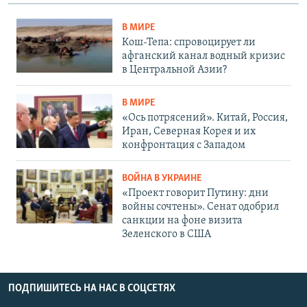
В МИРЕ
Кош-Тепа: спровоцирует ли
афганский канал водный кризис
в Центральной Азии?
В МИРЕ
«Ось потрясений». Китай, Россия,
Иран, Северная Корея и их
конфронтация с Западом
ВОЙНА В УКРАИНЕ
«Проект говорит Путину: дни
войны сочтены». Сенат одобрил
санкции на фоне визита
Зеленского в США
ПОДПИШИТЕСЬ НА НАС В СОЦСЕТЯХ