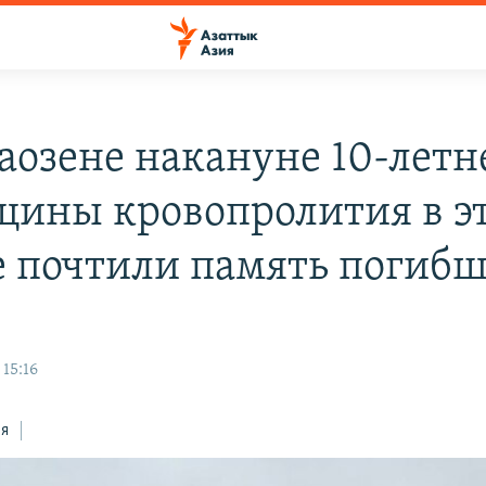
аозене накануне 10-летн
щины кровопролития в э
е почтили память погиб
 15:16
ся