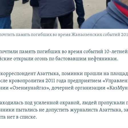
очтить память погибших во время Жанаозенских событий 2011 г
почтили память погибших во время событий 10-летней
йские открыли огонь по бастовавшим нефтяникам.
 корреспондент Азаттыка, поминки прошли на площад
сле кровопролития 2011 года предприятием «Управлен
нии «Озенмунайгаз», дочерней организации «КазМун
аходилась под усиленной охраной, людей пропускали 
нники пытались не допустить журналиста Азаттыка, за
а нет в списке.