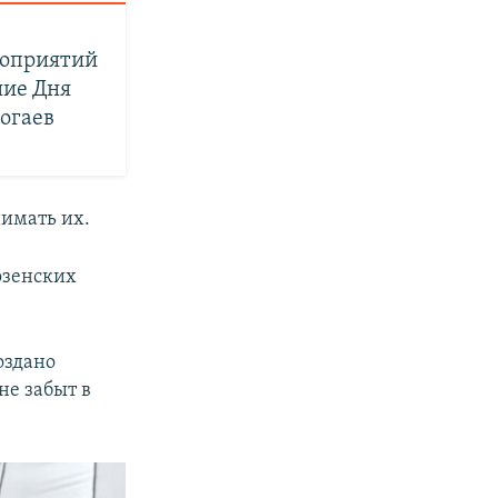
оприятий
ние Дня
огаев
имать их.
озенских
оздано
не забыт в