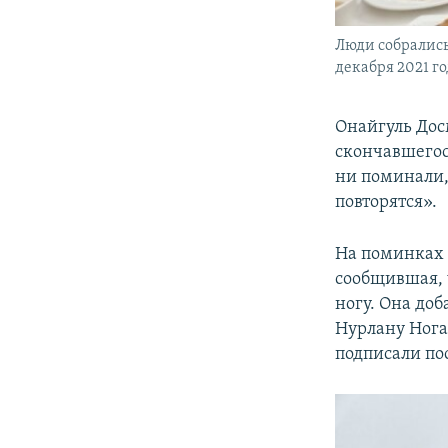
Люди собрались
декабря 2021 г
Онайгуль Дос
скончавшегос
ни поминали,
повторятся».
На поминках 
сообщившая, 
ногу. Она до
Нурлану Нога
подписали по