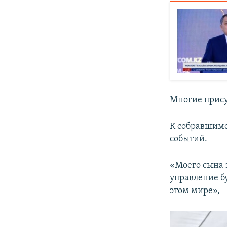
Многие прису
К собравшимс
событий.
«Моего сына 
управление бу
этом мире», 