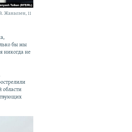
. Жанаозен, 11
а,
олько бы мы
я никогда не
,
рострелили
й области
тствующих