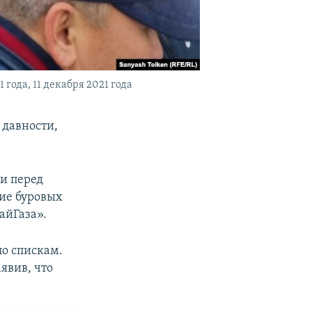
ода, 11 декабря 2021 года
 давности,
и перед
ие буровых
айГаза».
по спискам.
явив, что