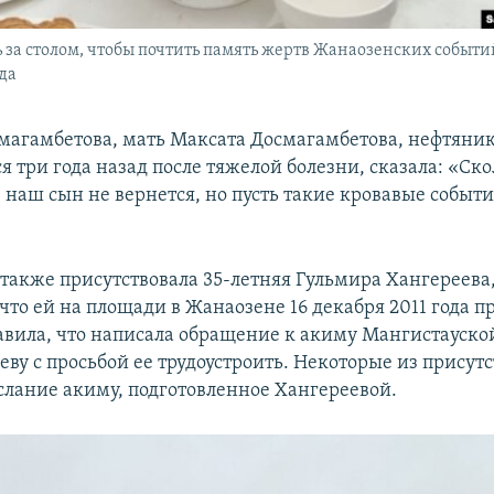
 за столом, чтобы почтить память жертв Жанаозенских событий
ода
магамбетова, мать Максата Досмагамбетова, нефтяник
я три года назад после тяжелой болезни, сказала: «Ск
 наш сын не вернется, но пусть такие кровавые событи
также присутствовала 35-летняя Гульмира Хангереева
что ей на площади в Жанаозене 16 декабря 2011 года п
бавила, что написала обращение к акиму Мангистауско
еву с просьбой ее трудоустроить. Некоторые из прису
слание акиму, подготовленное Хангереевой.