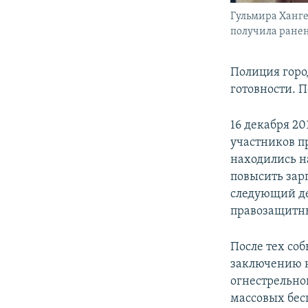
Гульмира Ханге
получила ранени
Полиция горо
готовности. 
16 декабря 20
участников п
находились н
повысить зар
следующий де
правозащитны
После тех со
заключению н
огнестрельно
массовых бес