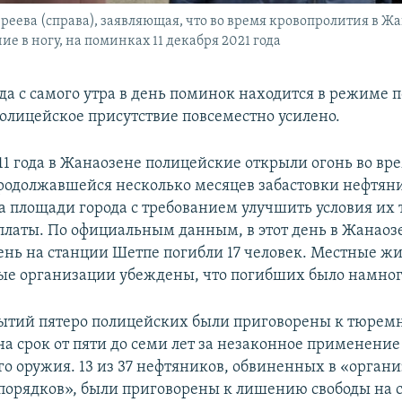
реева (справа), заявляющая, что во время кровопролития в Ж
е в ногу, на поминках 11 декабря 2021 года
да с самого утра в день поминок находится в режиме
Полицейское присутствие повсеместно усилено.
11 года в Жанаозене полицейские открыли огонь во вр
родолжавшейся несколько месяцев забастовки нефтян
а площади города с требованием улучшить условия их 
платы. По официальным данным, в этот день в Жанаоз
нь на станции Шетпе погибли 17 человек. Местные жи
е организации убеждены, что погибших было намног
бытий пятеро полицейских были приговорены к тюрем
а срок от пяти до семи лет за незаконное применение
го оружия. 13 из 37 нефтяников, обвиненных в «орган
порядков», были приговорены к лишению свободы на с