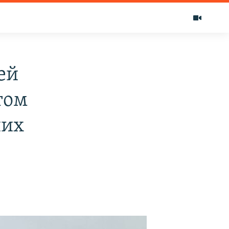
ей
том
ших