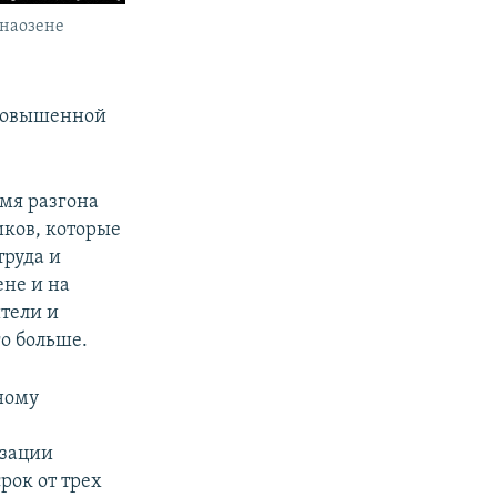
анаозене
 повышенной
емя разгона
иков, которые
труда и
ене и на
тели и
о больше.
ному
изации
рок от трех