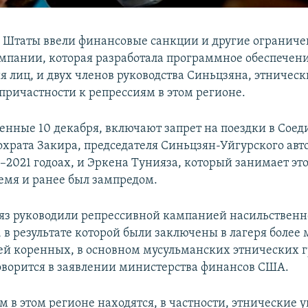
Штаты ввели финансовые санкции и другие ограниче
мпании, которая разработала программное обеспечени
я лиц, и двух членов руководства Синьцзяна, этническ
 причастности к репрессиям в этом регионе.
енные 10 декабря, включают запрет на поездки в Сое
храта Закира, председателя Синьцзян-Уйгурского ав
–2021 годоах, и Эркена Тунияза, который занимает это
емя и ранее был зампредом.
яз руководили репрессивной кампанией насильствен
 в результате которой были заключены в лагеря более
ей коренных, в основном мусульманских этнических 
оворится в заявлении министерства финансов США.
 в этом регионе находятся, в частности, этнические 