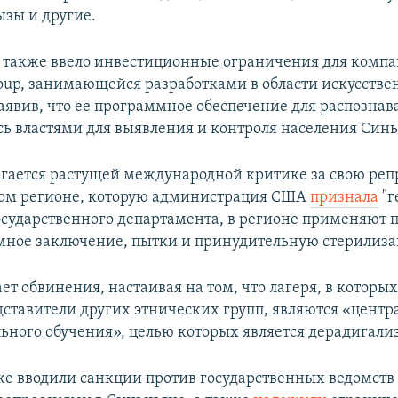
ызы и другие.
 также ввело инвестиционные ограничения для комп
oup, занимающейся разработками в области искусстве
заявив, что ее программное обеспечение для распознав
сь властями для выявления и контроля населения Синь
гается растущей международной критике за свою ре
том регионе, которую администрация США
признала
"г
сударственного департамента, в регионе применяют 
мное заключение, пытки и принудительную стерилиз
ет обвинения, настаивая на том, что лагеря, в которы
дставители других этнических групп, являются «цент
ьного обучения», целью которых является дерадигали
е вводили санкции против государственных ведомств