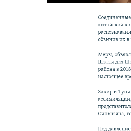
Соединенные 
китайской ко
распознавани
обвинив их в
Меры, объявл
Штаты для Шо
района в 2018
настоящее вр
Закир и Туни
ассимиляции,
представител
Синьцзяна, г
Под давлением