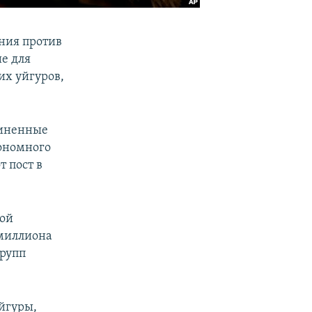
ния против
е для
их уйгуров,
диненные
тономного
т пост в
ной
 миллиона
групп
уйгуры,