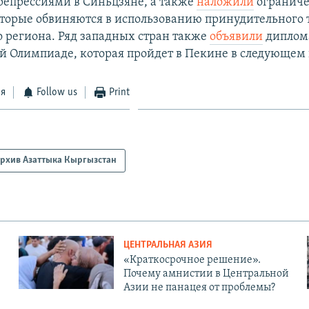
 репрессиями в Синьцзяне, а также
наложили
ограниче
торые обвиняются в использованию принудительного 
о региона. Ряд западных стран также
объявили
диплом
й Олимпиаде, которая пройдет в Пекине в следующем 
ся
Follow us
Print
рхив Азаттыка Кыргызстан
ЦЕНТРАЛЬНАЯ АЗИЯ
«Краткосрочное решение».
Почему амнистии в Центральной
Азии не панацея от проблемы?