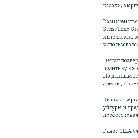
казахи, кырг
Казначейство
SenseTime Gr
интеллекта, 
использовало
Пекин подвер
политику в э
По данным Го
аресты, тюре
Китай отверга
уйгуры и пре
профессионал
Ранее США уж