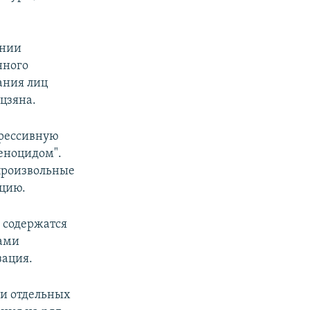
ании
нного
ания лиц
цзяна.
прессивную
еноцидом".
произвольные
ацию.
х содержатся
рами
зация.
 и отдельных