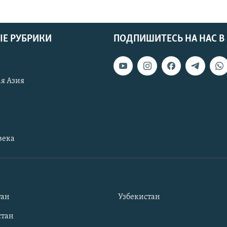
Е РУБРИКИ
ПОДПИШИТЕСЬ НА НАС В
я Азия
века
тан
Узбекистан
тан