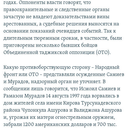
годах. Оппоненты власти говорят, что
правоохранительные и следственные органы
зачастую не владеют доказательствами вины
арестованных, а судебные решения выносятся на
основании показаний очевидцев событий. Так к
длительным тюремным срокам, в частности, были
приговорены несколько бывших бойцов
Объединенной таджикской оппозиции (ОТО).
Какую противоборствующую сторону – Народный
фронт или ОТО – представляли осужденные Самиев
и Мурадов, надзорный орган не уточняет. В
сообщении лишь говорится, что Исмоил Самиев и
Рамазон Мурадов 14 августа 1997 года ворвались в
дом жителей села имени Кирова Турсунадевского
района Чупонкула Ашурова и Валиджона Ашурова
и, угрожая их матери огнестрельным оружием,
забрали 1200 американских долларов и 700 тыс.