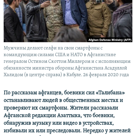
Мужчины делают селфи на свои смартфоны с
командующим силами США и НАТО в Афганистане
генералом Остином Скоттом Миллером и с исполняющим
обязанности министра обороны Афганистана Асадуллой
Халидом (в центре справа) в Кабуле. 26 февраля 2020 года
По рассказам афганцев, боевики сил «Талибана»
останавливают людей в общественных местах и
проверяют их смартфоны. Жители рассказали
Афганской редакции Азаттыка, что боевики,
обнаружив музыку или видео в устройствах,
избивали их или преследовали. Нередко у жителей