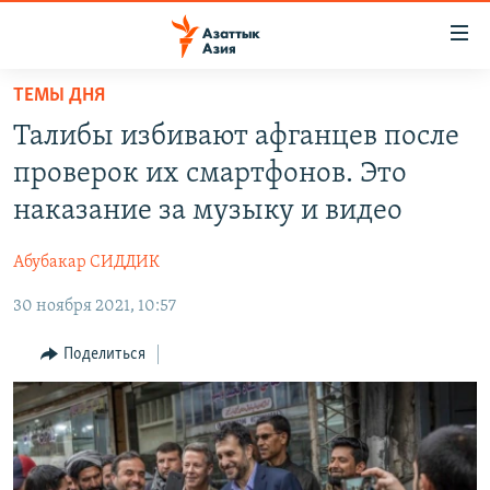
Доступность
ссылок
Вернуться
ТЕМЫ ДНЯ
к
ЦЕНТРАЛЬНАЯ АЗИЯ
Талибы избивают афганцев после
основному
НОВОСТИ
КАЗАХСТАН
содержанию
проверок их смартфонов. Это
ВОЙНА В УКРАИНЕ
Вернутся
КЫРГЫЗСТАН
наказание за музыку и видео
к
НА ДРУГИХ ЯЗЫКАХ
УЗБЕКИСТАН
главной
Абубакар СИДДИК
ТАДЖИКИСТАН
ҚАЗАҚША
навигации
ПОДПИШИТЕСЬ НА НАС В СОЦСЕТЯХ
Вернутся
30 ноября 2021, 10:57
КЫРГЫЗЧА
к
ЎЗБЕКЧА
Поделиться
поиску
ТОҶИКӢ
Все сайты РСЕ/РС
TÜRKMENÇE