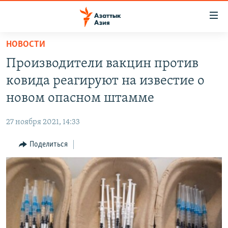
Доступность
ссылок
Вернуться
НОВОСТИ
к
ЦЕНТРАЛЬНАЯ АЗИЯ
Производители вакцин против
основному
НОВОСТИ
КАЗАХСТАН
содержанию
ковида реагируют на известие о
ВОЙНА В УКРАИНЕ
Вернутся
КЫРГЫЗСТАН
новом опасном штамме
к
НА ДРУГИХ ЯЗЫКАХ
УЗБЕКИСТАН
главной
27 ноября 2021, 14:33
ТАДЖИКИСТАН
ҚАЗАҚША
навигации
ПОДПИШИТЕСЬ НА НАС В СОЦСЕТЯХ
Вернутся
Поделиться
КЫРГЫЗЧА
к
ЎЗБЕКЧА
поиску
ТОҶИКӢ
Все сайты РСЕ/РС
TÜRKMENÇE