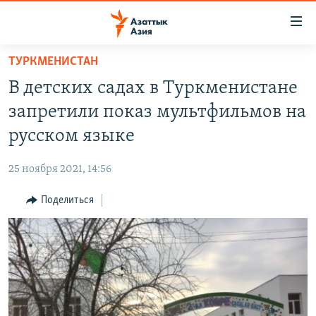
Доступность
ссылок
Вернуться
ТУРКМЕНИСТАН
к
ЦЕНТРАЛЬНАЯ АЗИЯ
В детских садах в Туркменистане
основному
НОВОСТИ
КАЗАХСТАН
содержанию
запретили показ мультфильмов на
ВОЙНА В УКРАИНЕ
Вернутся
КЫРГЫЗСТАН
русском языке
к
НА ДРУГИХ ЯЗЫКАХ
УЗБЕКИСТАН
главной
25 ноября 2021, 14:56
ТАДЖИКИСТАН
ҚАЗАҚША
навигации
ПОДПИШИТЕСЬ НА НАС В СОЦСЕТЯХ
Вернутся
Поделиться
КЫРГЫЗЧА
к
ЎЗБЕКЧА
поиску
ТОҶИКӢ
Все сайты РСЕ/РС
TÜRKMENÇE