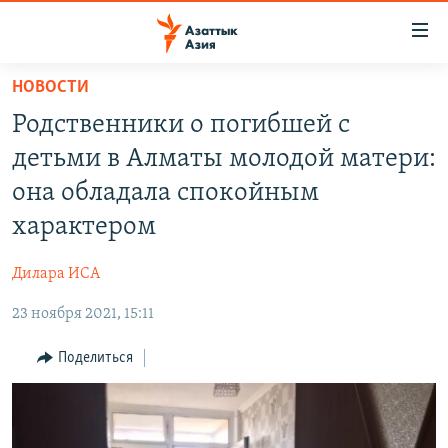
Доступность
ссылок
Вернуться
НОВОСТИ
к
ЦЕНТРАЛЬНАЯ АЗИЯ
Родственники о погибшей с
основному
НОВОСТИ
КАЗАХСТАН
содержанию
детьми в Алматы молодой матери:
ВОЙНА В УКРАИНЕ
Вернутся
КЫРГЫЗСТАН
она обладала спокойным
к
НА ДРУГИХ ЯЗЫКАХ
УЗБЕКИСТАН
характером
главной
ТАДЖИКИСТАН
ҚАЗАҚША
навигации
ПОДПИШИТЕСЬ НА НАС В СОЦСЕТЯХ
Дилара ИСА
Вернутся
КЫРГЫЗЧА
к
23 ноября 2021, 15:11
ЎЗБЕКЧА
поиску
Поделиться
ТОҶИКӢ
Все сайты РСЕ/РС
TÜRKMENÇE