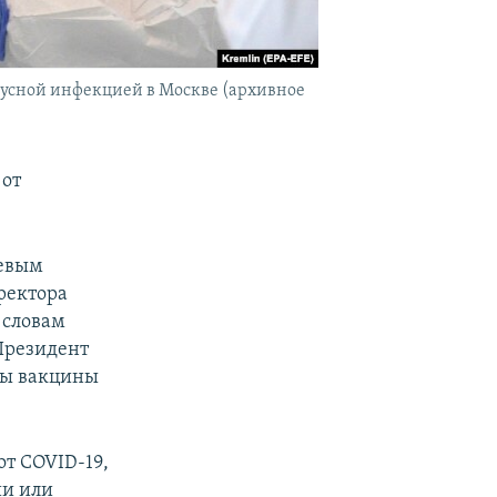
русной инфекцией в Москве (архивное
 от
чевым
ректора
 словам
 Президент
рмы вакцины
от COVID-19,
ии или