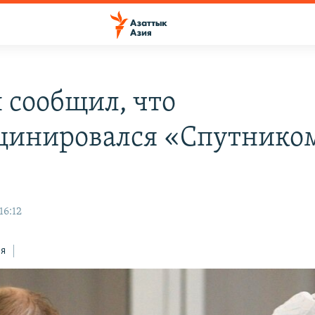
 сообщил, что
цинировался «Спутнико
16:12
ся