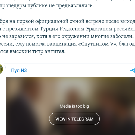
процедуры публике не предъявлялись.
ября на первой официальной очной встрече после выхо
 с президентом Турции Реджепом Эрдоганом российс
о не заразился, хотя в его окружении многие заболел
оссии, ему помогла вакцинация «Спутником V», благод
ется высокий титр антител.