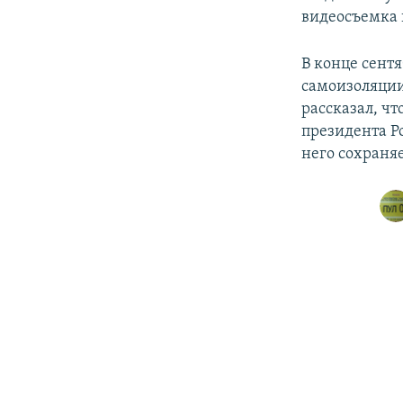
видеосъемка 
В конце сент
самоизоляции
рассказал, чт
президента Р
него сохраня