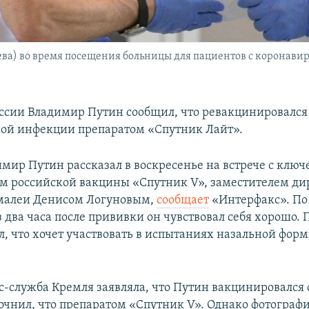
ва) во время посещения больницы для пациентов с коронави
ссии Владимир Путин сообщил, что ревакцинировался
ой инфекции препаратом «Спутник Лайт».
имир Путин рассказал в воскресенье на встрече с клю
м российской вакцины «Спутник V», заместителем ди
амалеи Денисом Логуновым,
сообщает
«Интерфакс». По
 два часа после прививки он чувствовал себя хорошо.
л, что хочет участвовать в испытаниях назальной фо
с-служба Кремля заявляла, что Путин вакцинировался 
точнил, что препаратом «Спутник V». Однако фотограф