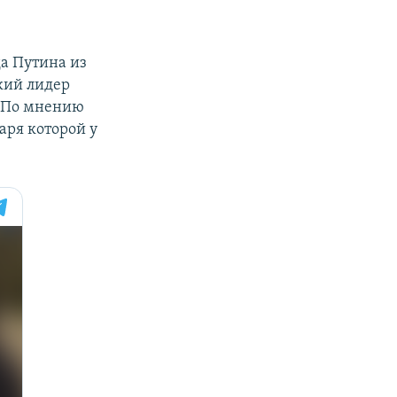
да Путина из
кий лидер
и. По мнению
аря которой у