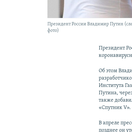
Президент России Владимир Путин (сле
фото)
Президент Ро
коронавирусн
Об этом Влад
разработчико
Института Г
Путина, через
также добави
«Спутник V».
В апреле прес
позднее он у