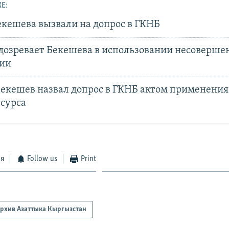
Е:
екешева вызвали на допрос в ГКНБ
дозревает Бекешева в использовании несоверше
ции
Бекешев назвал допрос в ГКНБ актом применения
сурса
ся
Follow us
Print
рхив Азаттыка Кыргызстан