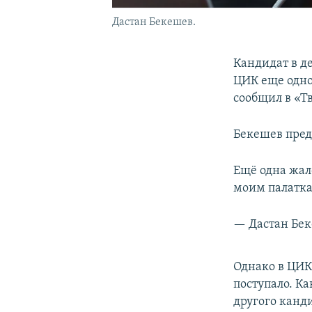
Дастан Бекешев.
Кандидат в д
ЦИК еще одно
сообщил в «Т
Бекешев пред
Ещё одна жало
моим палатка
— Дастан Бе
Однако в ЦИК
поступало. К
другого канди