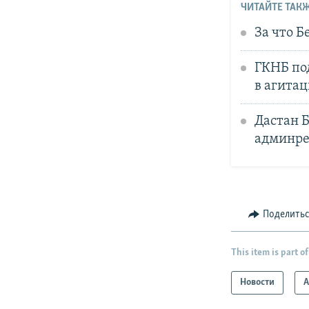
ЧИТАЙТЕ ТАКЖ
За что Б
ГКНБ по
в агита
Дастан 
админре
Поделить
This item is part of
Новости
А