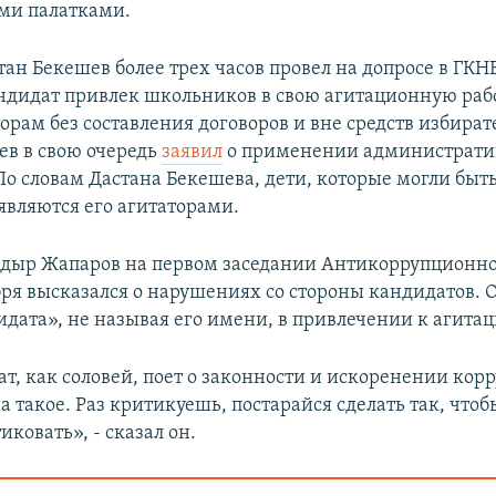
ми палатками.
тан Бекешев более трех часов провел на допросе в ГКН
андидат привлек школьников в свою агитационную рабо
орам без составления договоров и вне средств избират
ев в свою очередь
заявил
о применении административ
 По словам Дастана Бекешева, дети, которые могли бы
являются его агитаторами.
адыр Жапаров
на первом заседании Антикоррупционно
ября высказался о нарушениях со стороны кандидатов. 
идата», не называя его имени, в привлечении к агитац
т, как соловей, поет о законности и искоренении кор
а такое. Раз критикуешь, постарайся сделать так, чтоб
иковать», - сказал он.