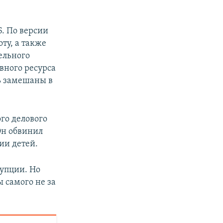
Б. По версии
ту, а также
ельного
ного ресурса
ть замешаны в
го делового
Он обвинил
ии детей.
рупции. Но
ы самого не за