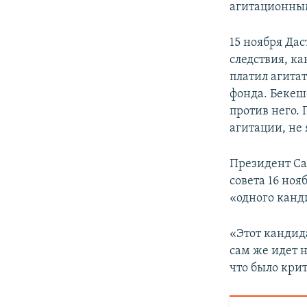
агитационны
15 ноября Дас
следствия, к
платил агитат
фонда. Бекеш
против него.
агитации, не 
Президент С
совета 16 но
«одного канд
«Этот кандида
сам же идет н
что было крит