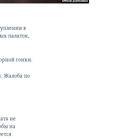
туплении в
ых палаток,
орной гонки.
и. Жалоба по
ата не
обы на
уется