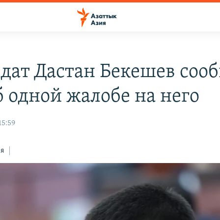
дат Дастан Бекешев соо
б одной жалобе на него
15:59
ся