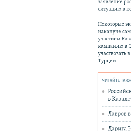
заявление ро
ситуацию в к
Некоторые эк
накануне сам
участием Каз
кампанию в С
участвовать 
Турции.
ЧИТАЙТЕ ТАКЖ
Российс
в Казахс
Лавров в
Дарига 