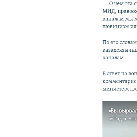
— О чем эта 
МИД, правоох
каналам мы м
шовинизм или
По его слова
казахоязычны
каналам.
В ответ на в
комментарием
министерство
by
Радио Аза