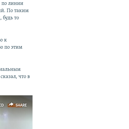
и по линии
й. По таким
 будь то
ю к
ю по этим
ициальным
казал, что в
ED
SHARE