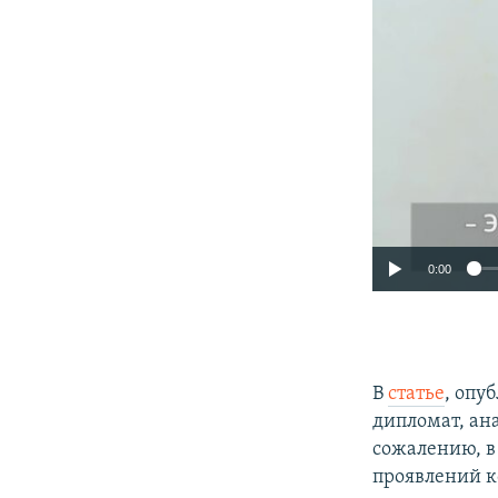
0:00
В
статье
, опу
дипломат, ан
сожалению, в
проявлений к