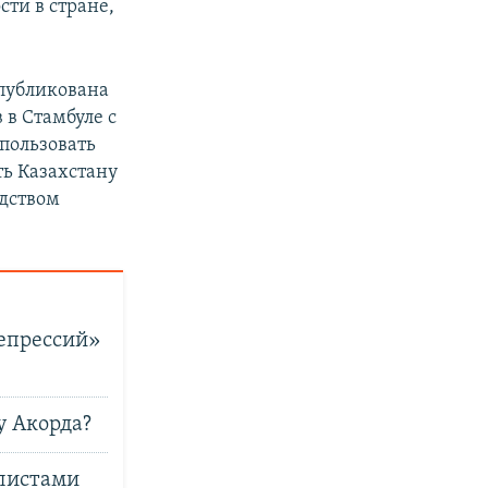
ти в стране,
px
width
опубликована
 в Стамбуле с
пользовать
ь Казахстану
одством
репрессий»
у Акорда?
алистами