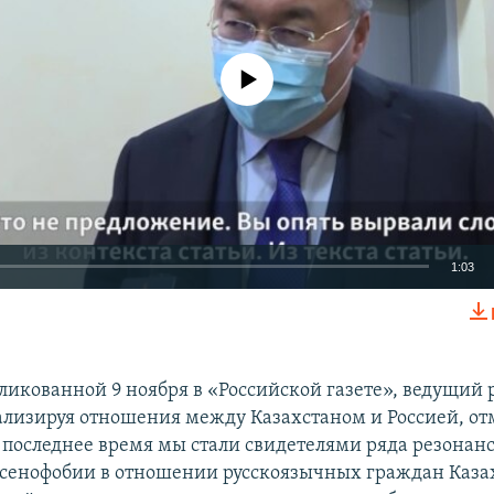
No media source currently available
1:03
EMBED
бликованной 9 ноября в «Российской газете», ведущий
ализируя отношения между Казахстаном и Россией, от
 последнее время мы стали свидетелями ряда резонан
сенофобии в отношении русскоязычных граждан Казах