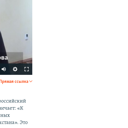
Прямая ссылка
SHARE
 российский
мечает: «К
сных
стана». Это