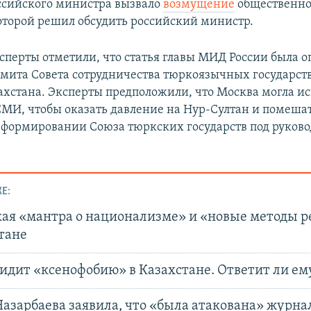
ссийского министра вызвало
возмущение
общественнос
оторой решил обсудить российский министр.
сперты отметили, что статья главы МИД России была 
мита Совета сотрудничества тюркоязычных государств
ахстана. Эксперты предположили, что Москва могла ис
МИ, чтобы оказать давление на Нур-Султан и помешат
в формировании Союза тюркских государств под руков
Е:
кая «мантра о национализме» и «новые методы 
тане
идит «ксенофобию» в Казахстане. Ответит ли ем
Назарбаева заявила, что «была атакована» журн