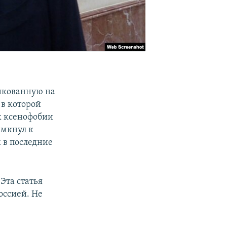
икованную на
 в которой
х ксенофобии
имкнул к
 в последние
Эта статья
оссией. Не