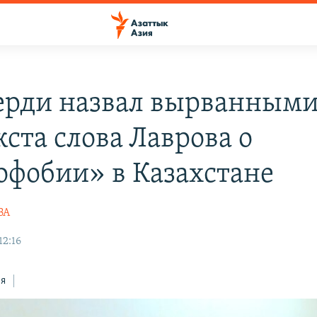
ерди назвал вырванными
ста слова Лаврова о
офобии» в Казахстане
ВА
12:16
ся