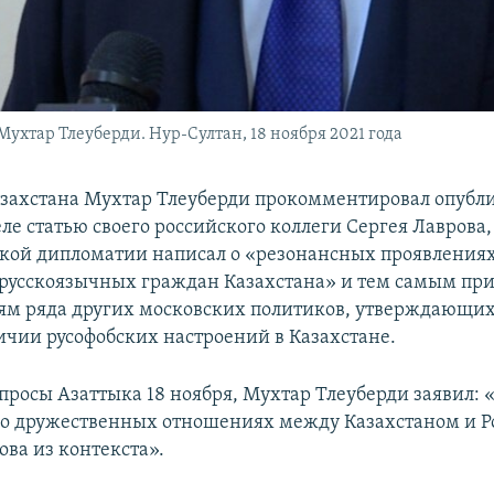
хтар Тлеуберди. Нур-Султан, 18 ноября 2021 года
захстана Мухтар Тлеуберди прокомментировал опубл
е статью своего российского коллеги Сергея Лаврова,
ской дипломатии написал о «резонансных проявления
русскоязычных граждан Казахстана» и тем самым пр
м ряда других московских политиков, утверждающих
ичии русофобских настроений в Казахстане.
просы Азаттыка 18 ноября, Мухтар Тлеуберди заявил: «
 о дружественных отношениях между Казахстаном и Р
ова из контекста».