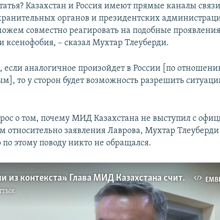
статья? Казахстан и Россия имеют прямые каналы связ
ранительных органов и президентских администраци
ожем совместно реагировать на подобные проявления,
 ксенофобия, – сказал Мухтар Тлеуберди.
м, если аналогичное произойдет в России [по отношени
м], то у сторон будет возможность разрешить ситуаци
опрос о том, почему МИД Казахстана не выступил с оф
 относительно заявления Лаврова, Мухтар Тлеуберди с
 по этому поводу никто не обращался.
«Вы вырвали из контекста». Глава МИД Казахстана считает, что статья Лаврова — о братстве, а не о «ксенофобии»
EMB
ттык