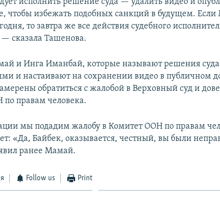
ует исполнить решение суда — удалить видео и опуб
, чтобы избежать подобных санкций в будущем. Если
егодня, то завтра же все действия судебного исполнител
— сказала Ташенова.
ай и Инга Иманбай, которые называют решения суда
ми и настаивают на сохранении видео в публичном до
намерены обратиться с жалобой в Верховный суд и дове
 по правам человека.
ации мы подадим жалобу в Комитет ООН по правам чел
ет: «Да, Байбек, оказывается, честный, вы были непра
аявил ранее Мамай.
ся
Follow us
Print