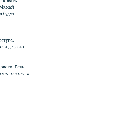
ликовать
 Мамай
я будут
ступе,
сти дело до
овека. Если
вы», то можно