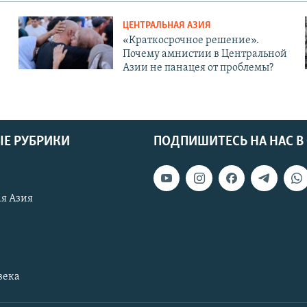
ЦЕНТРАЛЬНАЯ АЗИЯ
«Краткосрочное решение».
Почему амнистии в Центральной
Азии не панацея от проблемы?
Е РУБРИКИ
ПОДПИШИТЕСЬ НА НАС В
я Азия
века