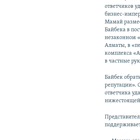
ответчиков у
бизнес-импер
Мамай размес
Байбека в по
незаконном «
Алматы, в «п
комплекса «А
в частные ру
Байбек обрати
репутации». 
ответчика уд
нижестоящей 
Представител
поддерживает