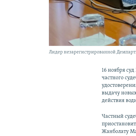
Лидер незарегистрированной Демпартии
16 ноября су
частного суд
удостоверени
выдачу новых
действия води
Частный суде
приостановит
Жанболату Ма