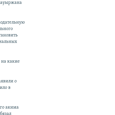
 Бауыржана
нодательную
льного
тановить
циальных
 на какие
аявили о
ило в
его акима
бязал