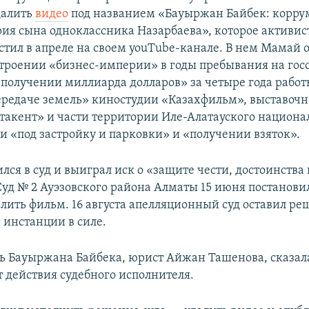
далить
видео
под названием «Бауыржан Байбек: корр
ия сына одноклассника Назарбаева», которое активис
тил в апреле на своем youTube-канале. В нем Мамай 
строении «бизнес-империи» в годы пребывания на гос
получении миллиарда долларов» за четыре года рабо
ередаче земель» киностудии «Казахфильм», выставочн
такент» и части территории Иле-Алатауского национа
ки «под застройку и парковки» и «получении взяток».
лся в суд и выиграл иск о «защите чести, достоинства
Суд № 2 Ауэзовского района Алматы 15 июня постановил
алить фильм. 16 августа апелляционный суд оставил ре
инстанции в силе.
ь Бауыржана Байбека, юрист Айжан Ташенова, сказала
 действия судебного исполнителя.