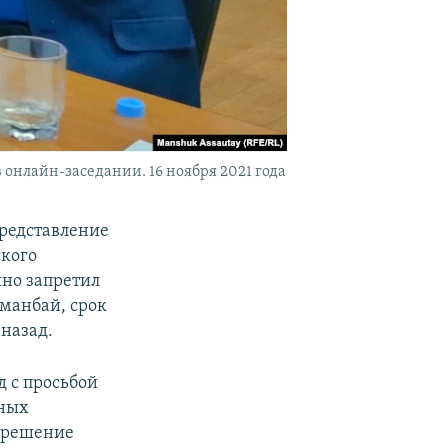
онлайн-заседании. 16 ноября 2021 года
представление
ского
нно запретил
манбай, срок
 назад.
д с просьбой
нных
ь решение