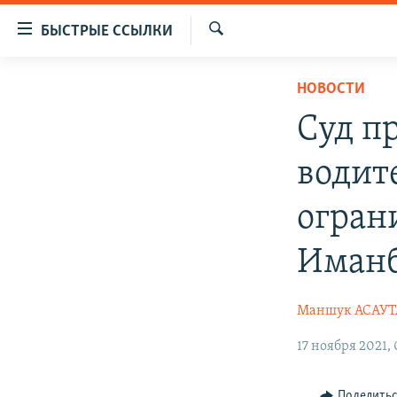
Доступность
БЫСТРЫЕ ССЫЛКИ
ссылок
Искать
Вернуться
ЦЕНТРАЛЬНАЯ АЗИЯ
НОВОСТИ
к
НОВОСТИ
КАЗАХСТАН
основному
Суд п
содержанию
ВОЙНА В УКРАИНЕ
КЫРГЫЗСТАН
Вернутся
водит
НА ДРУГИХ ЯЗЫКАХ
УЗБЕКИСТАН
к
главной
ТАДЖИКИСТАН
ҚАЗАҚША
огран
навигации
КЫРГЫЗЧА
Вернутся
Иман
к
ЎЗБЕКЧА
поиску
ТОҶИКӢ
Маншук АСАУ
TÜRKMENÇE
17 ноября 2021, 
Поделить