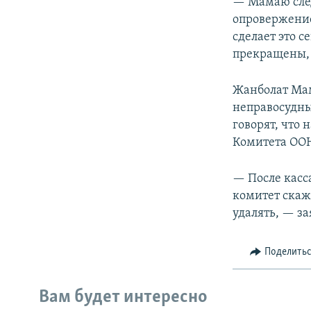
— Мамаю след
опровержение
сделает это с
прекращены, 
Жанболат Мам
неправосудны
говорят, что 
Комитета ООН
— После касс
комитет скаж
удалять, — з
Поделить
Вам будет интересно