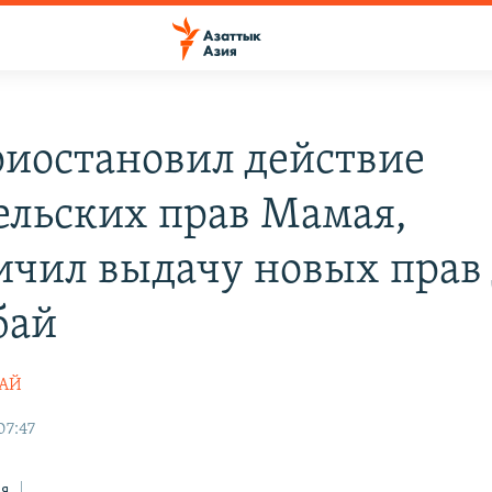
риостановил действие
ельских прав Мамая,
ичил выдачу новых прав
бай
ТАЙ
07:47
ся