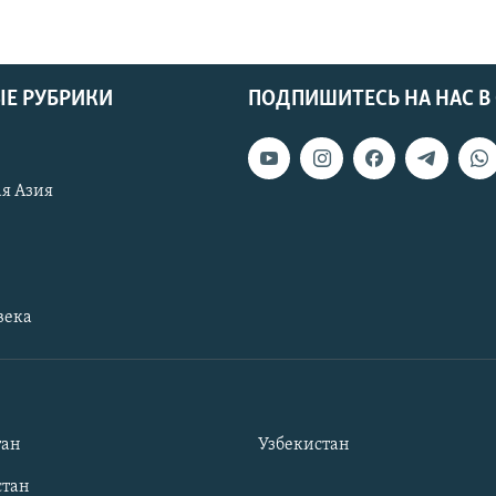
Е РУБРИКИ
ПОДПИШИТЕСЬ НА НАС В
я Азия
века
тан
Узбекистан
тан