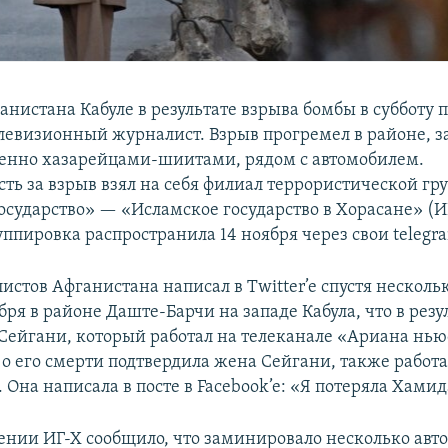
анистана Кабуле в результате взрыва бомбы в субботу 
левизионный журналист. Взрыв прогремел в районе, 
енно хазарейцами-шиитами, рядом с автомобилем.
сть за взрыв взял на себя филиал террористической г
осударство» — «Исламское государство в Хорасане» (И
уппировка распространила 14 ноября через свои telegr
стов Афганистана написал в Twitter’e спустя нескольк
бря в районе Даште-Барчи на западе Кабула, что в резу
Сейгани, который работал на телеканале «Ариана нью
 его смерти подтвердила жена Сейгани, также рабо
Она написала в посте в Facebook’e: «Я потеряла Хамид
лении ИГ-Х сообщило, что заминировало несколько авто