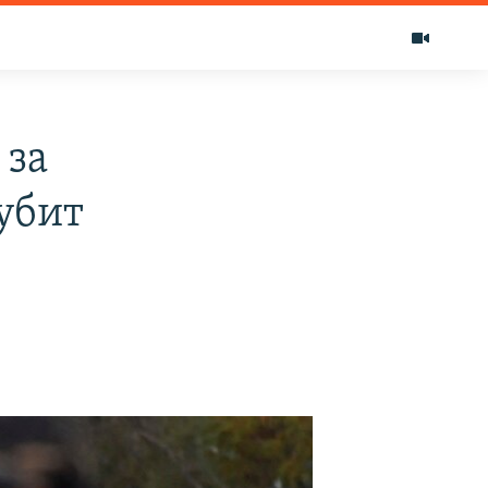
 за
 убит