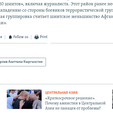
20 шиитов», включая журналиста. Этот район ранее н
нападению со стороны боевиков террористической гру
ая группировка считает шиитское меньшинство Афга
и».
ся
Follow us
Print
рхив Азаттыка Кыргызстан
ЦЕНТРАЛЬНАЯ АЗИЯ
«Краткосрочное решение».
Почему амнистии в Центральной
Азии не панацея от проблемы?