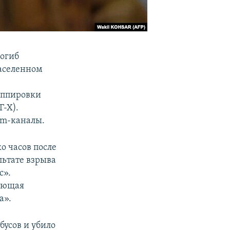
погиб
заселенном
руппировки
Г-Х).
am-каналы.
о часов после
льтате взрыва
с».
тающая
а».
бусов и убило