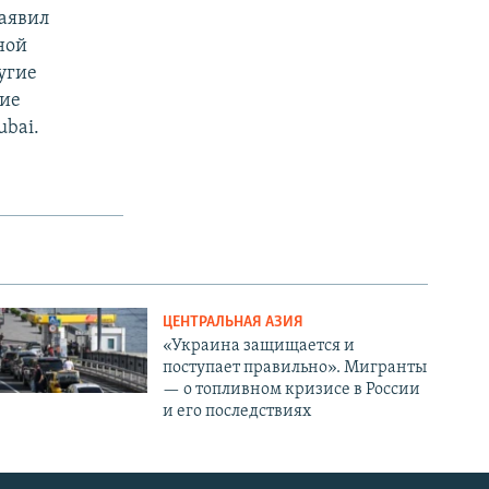
заявил
ной
угие
кие
ubai.
ЦЕНТРАЛЬНАЯ АЗИЯ
«Украина защищается и
поступает правильно». Мигранты
— о топливном кризисе в России
и его последствиях