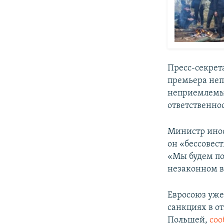
Пресс-секрет
премьера не
неприемлемым
ответственнос
Министр инос
он «бессовест
«Мы будем по
незаконном в
Евросоюз уже
санкциях в о
Польшей,
со