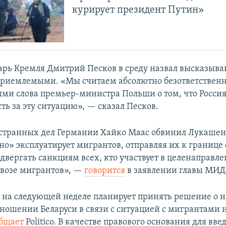
курирует президент Путин»
арь Кремля Дмитрий Песков в среду назвал высказыва
приемлемыми. «Мы считаем абсолютно безответствен
и слова премьер-министра Польши о том, что Россия
ть за эту ситуацию», — сказал Песков.
транных дел Германии Хайко Маас обвинил Лукашенк
но» эксплуатирует мигрантов, отправляя их к границе
двергать санкциям всех, кто участвует в целенаправл
возе мигрантов», —
говорится
в заявлении главы МИД
 на следующей неделе планирует принять решение о 
тношении Беларуси в связи с ситуацией с мигрантами н
общает
Politico. В качестве правового основания для вве