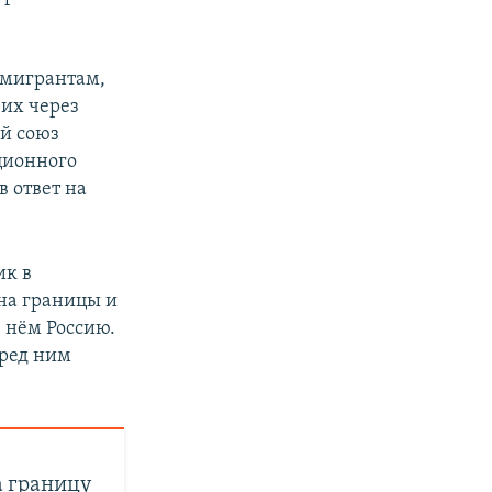
 мигрантам,
 их через
ий союз
ционного
в ответ на
ик в
 на границы и
в нём Россию.
еред ним
а границу