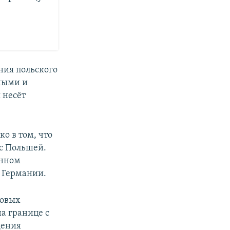
ния польского
ными и
 несёт
о в том, что
 с Польшей.
енном
 Германии.
новых
а границе с
дения