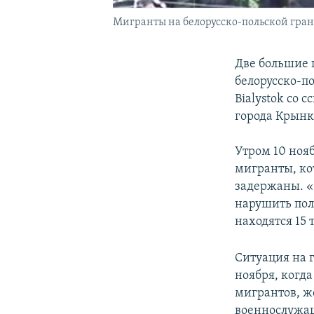
Мигранты на белорусско-польской гра
Две большие 
белорусско-п
Bialystok со 
города Крынк
Утром 10 ноя
мигранты, ко
задержаны. «
нарушить пол
находятся 15
Ситуация на 
ноября, когд
мигрантов, ж
военнослужащ