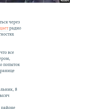
ться через
щает
радио
тностях
что все
ером,
го попыток
границе
ельник, 8
тысяч
в районе