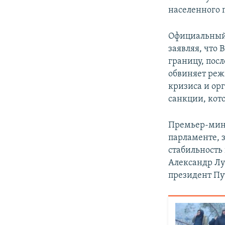
населенного 
Официальный
заявляя, что
границу, пос
обвиняет ре
кризиса и ор
санкции, кот
Премьер-мини
парламенте, 
стабильность 
Александр Лу
президент Пу