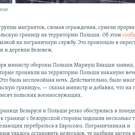
нице
группы мигрантов, сломав ограждения, сумели прорва
ольскую границу на территорию Польши. Об этом
сооб
ссылкой на пограничную службу. Это произошло в окрес
и и деревни Беловеж.
бря министр обороны Польши Мариуш Блащак заявил, 
торые проникли на территорию Польши накануне веч
Это была неспокойная ночь. Действительно, было мно
ьскую границу», — сказал министр и добавил, что на 
 тысяч польских военнослужащих.
границе Беларуси и Польши резко обострилась в понед
а к границе с белорусской стороны подошли несколько 
елающих перебраться в Евросоюз. Пограничникам и
им удалось остановить нелегалов, те разбили лагерь 