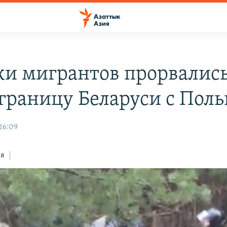
ки мигрантов прорвалис
 границу Беларуси с Пол
16:09
ся