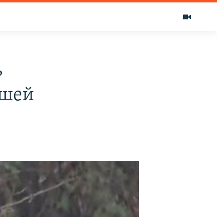
ь
ьшей