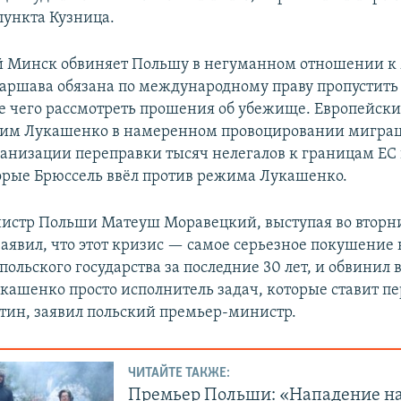
пункта Кузница.
 Минск обвиняет Польшу в негуманном отношении к
 Варшава обязана по международному праву пропустить
ле чего рассмотреть прошения об убежище. Европейск
жим Лукашенко в намеренном провоцировании мигра
ганизации переправки тысяч нелегалов к границам ЕС 
орые Брюссель ввёл против режима Лукашенко.
стр Польши Матеуш Моравецкий, выступая во вторн
заявил, что этот кризис — самое серьезное покушение
польского государства за последние 30 лет, и обвинил 
кашенко просто исполнитель задач, которые ставит п
тин, заявил польский премьер-министр.
ЧИТАЙТЕ ТАКЖЕ:
Премьер Польши: «Нападение н