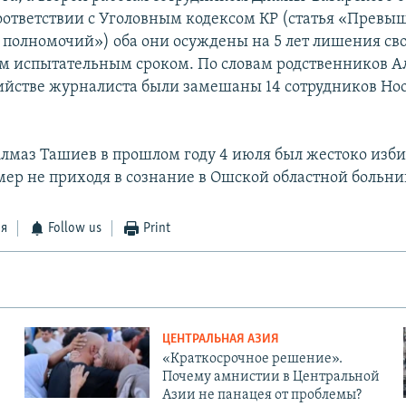
оответствии с Уголовным кодексом КР (статья «Превы
полномочий») оба они осуждены на 5 лет лишения сво
 испытательным сроком. По словам родственников А
ийстве журналиста были замешаны 14 сотрудников Но
Алмаз Ташиев в прошлом году 4 июля был жестоко изби
мер не приходя в сознание в Ошской областной больни
ся
Follow us
Print
ЦЕНТРАЛЬНАЯ АЗИЯ
«Краткосрочное решение».
Почему амнистии в Центральной
Азии не панацея от проблемы?