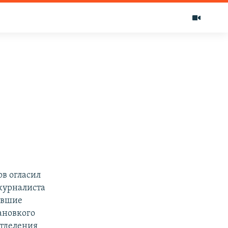
ов огласил
журналиста
ывшие
ановкого
отделения