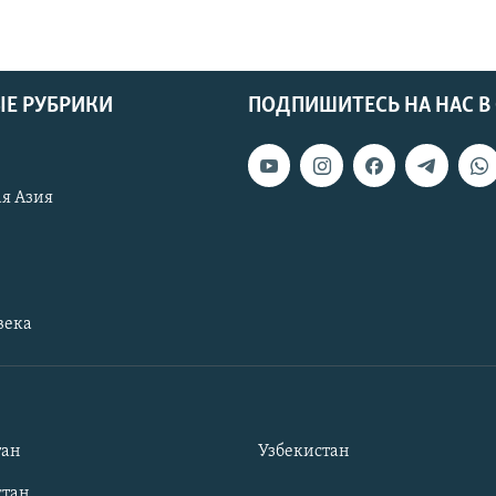
Е РУБРИКИ
ПОДПИШИТЕСЬ НА НАС В
я Азия
века
тан
Узбекистан
тан