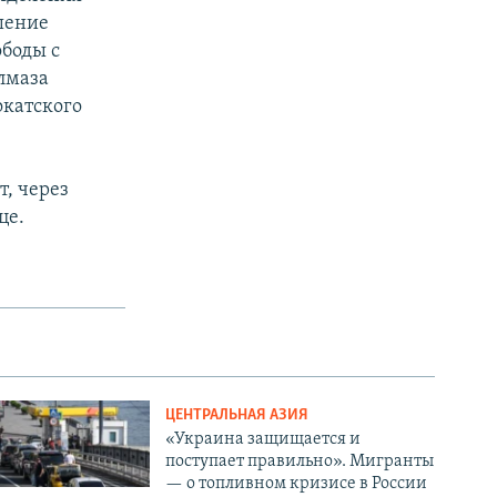
шение
боды с
лмаза
окатского
т, через
це.
ЦЕНТРАЛЬНАЯ АЗИЯ
«Украина защищается и
поступает правильно». Мигранты
— о топливном кризисе в России