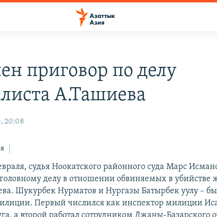
ен приговор по делу
листа А.Ташиева
, 20:08
ся
евраля, судья Ноокатского районного суда Марс Исман
уголовному делу в отношении обвиняемых в убийстве 
ва. Шукурбек Нурматов и Нургазы Батырбек уулу – б
илиции. Первый числился как инспектор милиции Ис
уга, а второй работал сотрудником Джаны-Базарского 