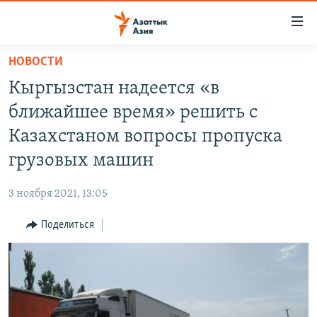
Доступность
ссылок
Вернуться
НОВОСТИ
к
ЦЕНТРАЛЬНАЯ АЗИЯ
Кыргызстан надеется «в
основному
НОВОСТИ
КАЗАХСТАН
содержанию
ближайшее время» решить с
ВОЙНА В УКРАИНЕ
Вернутся
КЫРГЫЗСТАН
Казахстаном вопросы пропуска
к
НА ДРУГИХ ЯЗЫКАХ
УЗБЕКИСТАН
грузовых машин
главной
ТАДЖИКИСТАН
ҚАЗАҚША
навигации
ПОДПИШИТЕСЬ НА НАС В СОЦСЕТЯХ
3 ноября 2021, 13:05
Вернутся
КЫРГЫЗЧА
к
Поделиться
ЎЗБЕКЧА
поиску
ТОҶИКӢ
Все сайты РСЕ/РС
TÜRKMENÇE