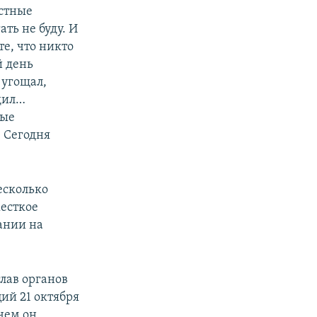
естные
ать не буду. И
те, что никто
й день
 угощал,
дил…
ные
 Сегодня
есколько
жесткое
ании на
лав органов
ий 21 октября
 чем он