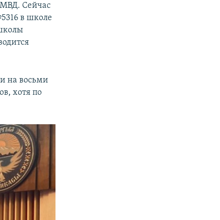
 МВД. Сейчас
№5316 в школе
 школы
водится
и на восьми
в, хотя по