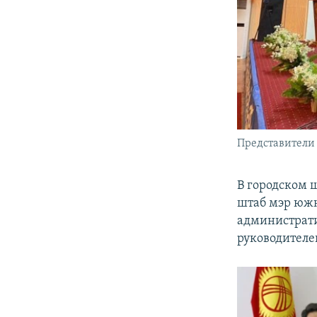
Представители 
В городском 
штаб мэр юж
администрати
руководителе