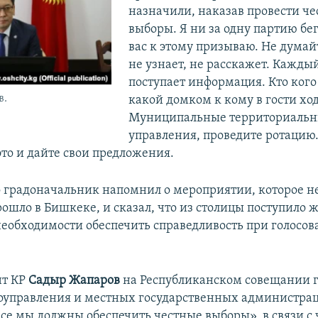
назначили, наказав провести ч
выборы. Я ни за одну партию бег
вас к этому призываю. Не думай
не узнает, не расскажет. Кажды
поступает информация. Кто кого
в.
какой домком к кому в гости хо
Муниципальные территориаль
управления, проведите ротацию.
это и дайте свои предложения.
 градоначальник напомнил о мероприятии, которое н
ошло в Бишкеке, и сказал, что из столицы поступило 
необходимости обеспечить справедливость при голосов
нт КР
Садыр Жапаров
на Республиканском совещании г
оуправления и местных государственных администрац
все мы должны обеспечить честные выборы», в связи с