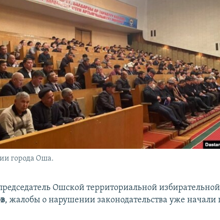
ии города Оша.
председатель Ошской территориальной избирательно
ов
, жалобы о нарушении законодательства уже начали 