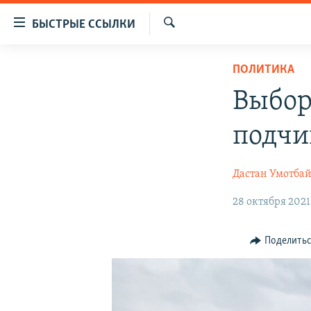
Доступность
БЫСТРЫЕ ССЫЛКИ
ссылок
Искать
Вернуться
ЦЕНТРАЛЬНАЯ АЗИЯ
ПОЛИТИКА
к
НОВОСТИ
КАЗАХСТАН
основному
Выбор
содержанию
ВОЙНА В УКРАИНЕ
КЫРГЫЗСТАН
Вернутся
подчи
НА ДРУГИХ ЯЗЫКАХ
УЗБЕКИСТАН
к
главной
ТАДЖИКИСТАН
ҚАЗАҚША
Дастан Умотбай
навигации
КЫРГЫЗЧА
Вернутся
28 октября 2021
к
ЎЗБЕКЧА
поиску
ТОҶИКӢ
Поделить
TÜRKMENÇE