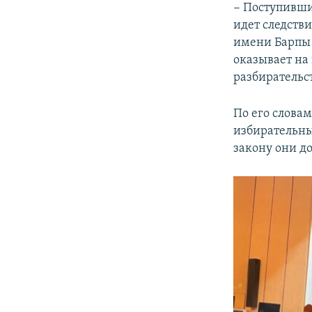
− Поступивши
идет следстви
имени Барпы 
оказывает на
разбирательс
По его слова
избирательны
закону они д