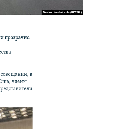
и прозрачно.
ества
 совещании, в
 Оша, члены
представители