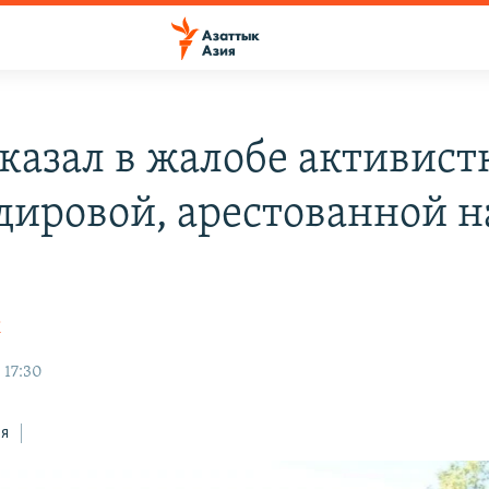
тказал в жалобе активист
дировой, арестованной н
К
 17:30
ся