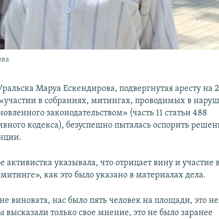
ова
ральска Маруа Ескендирова, подвергнутая аресту на 2
«участии в собраниях, митингах, проводимых в нару
новленного законодательством» (часть 11 статьи 488
вного кодекса), безуспешно пыталась оспорить решен
нции.
е активистка указывала, что отрицает вину и участие 
митинге», как это было указано в материалах дела.
не виновата, нас было пять человек на площади, это не
 высказали только свое мнение, это не было заранее