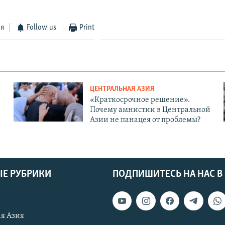
ся
Follow us
Print
ЦЕНТРАЛЬНАЯ АЗИЯ
«Краткосрочное решение».
Почему амнистии в Центральной
Азии не панацея от проблемы?
Е РУБРИКИ
ПОДПИШИТЕСЬ НА НАС В
я Азия