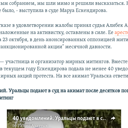
ым собранием, мы шли мимо и решили высказаться. 
 было, - выступила в суде Маруа Ескендирова.
тказе в удовлетворении жалобы принял судья Алибек А
 наложенные на активистку, оставлены в силе. Ее
арест
 23 октября, в день анонсированных оппозицией мит
есанкционированной акции" месячной давности.
— участница и организатор мирных митингов. Вместе
в текущем году Ескендирова подала не менее 40 увед
ирных акций протеста. На все акимат Уральска ответи
ий. Уральцы подают в суд на акимат после десятков п
митинг
40 уведомлений. Уральцы подают в суд на акимат после десятков попыток согласовать митинг
by
Радио Азаттык