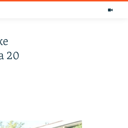
ке
а 20