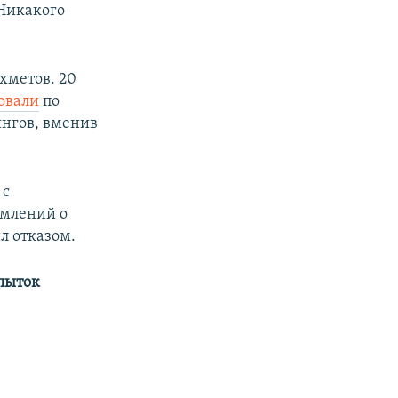
Никакого
хметов. 20
овали
по
ингов, вменив
 с
омлений о
л отказом.
опыток