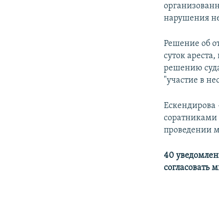
организованн
нарушения не
Решение об о
суток ареста,
решению суда
"участие в н
Ескендирова 
соратниками 
проведении м
40 уведомлен
согласовать 