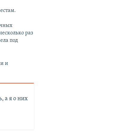
естам.
ичных
несколько раз
вела под
и и
px
px
width
height
, а я о них