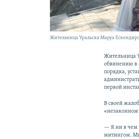
Жительница Уральска Маруа Ескендир
Жительница У
обвинению в 
порядка, уста
администрати
первой инста
В своей жалоб
«незаконном 
— Я ни в чем 
митингом. Мы