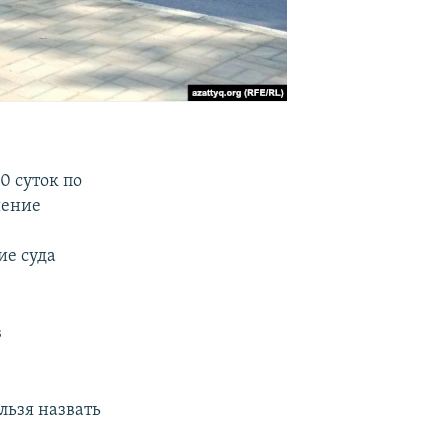
0 суток по
шение
ие суда
в
льзя назвать