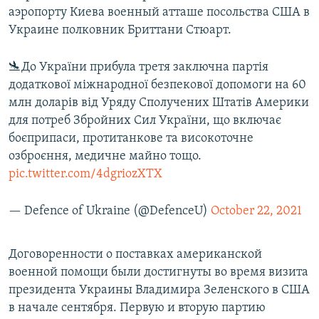
аэропорту Киева военный атташе посольства США в
Украине полковник Бриттани Стюарт.
🛬До України прибула третя заключна партія
додаткової міжнародної безпекової допомоги на 60
млн доларів від Уряду Сполучених Штатів Америки
для потреб Збройних Сил України, що включає
боєприпаси, протитанкове та високоточне
озброєння, медичне майно тощо.
pic.twitter.com/4dgriozXTX
— Defence of Ukraine (@DefenceU)
October 22, 2021
Договоренности о поставках американской
военной помощи были достигнуты во время визита
президента Украины Владимира Зеленского в США
в начале сентября. Первую и вторую партию