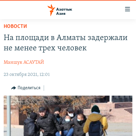
Доступность
ссылок
Вернуться
НОВОСТИ
к
ЦЕНТРАЛЬНАЯ АЗИЯ
На площади в Алматы задержали
основному
НОВОСТИ
КАЗАХСТАН
содержанию
не менее трех человек
ВОЙНА В УКРАИНЕ
Вернутся
КЫРГЫЗСТАН
к
Маншук АСАУТАЙ
НА ДРУГИХ ЯЗЫКАХ
УЗБЕКИСТАН
главной
23 октября 2021, 12:01
ТАДЖИКИСТАН
ҚАЗАҚША
навигации
ПОДПИШИТЕСЬ НА НАС В СОЦСЕТЯХ
Вернутся
КЫРГЫЗЧА
Поделиться
к
ЎЗБЕКЧА
поиску
ТОҶИКӢ
Все сайты РСЕ/РС
TÜRKMENÇE