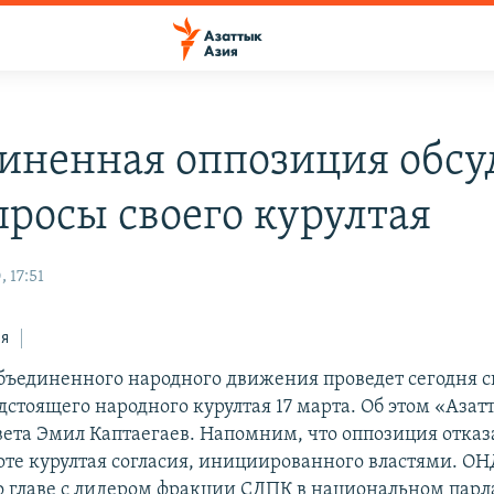
иненная оппозиция обсу
просы своего курултая
 17:51
ся
бъединенного народного движения проведет сегодня с
едстоящего народного курултая 17 марта. Об этом «Аза
вета Эмил Каптаегаев. Напомним, что оппозиция отказ
оте курултая согласия, инициированного властями. ОН
о главе с лидером фракции СДПК в национальном парл