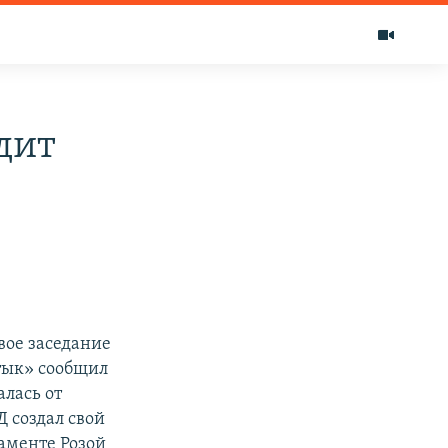
дит
вое заседание
ттык» сообщил
алась от
Д создал свой
аменте Розой