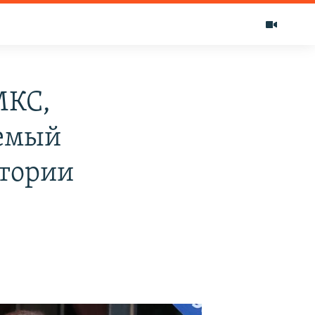
МКС,
аемый
итории