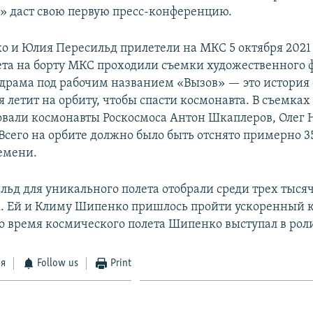
 даст свою первую пресс-конференцию.
 и Юлия Пересильд прилетели на МКС 5 октября 2021 
ета на борту МКС проходили съемки художественного 
драма под рабочим названием «Вызов» — это история 
я летит на орбиту, чтобы спасти космонавта. В съемка
овали космонавты Роскосмоса Антон Шкаплеров, Олег
 Всего на орбите должно было быть отснято примерно 
емени.
ьд для уникального полета отобрали среди трех тыся
. Ей и Климу Шипенко пришлось пройти ускоренный 
Во время космического полета Шипенко выступал в рол
ся
Follow us
Print