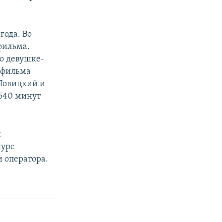
года. Во
фильма.
о девушке-
х фильма
 Новицкий и
3540 минут
ч
курс
и оператора.