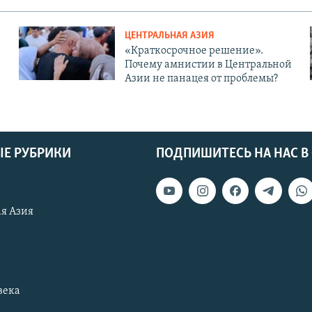
ЦЕНТРАЛЬНАЯ АЗИЯ
«Краткосрочное решение».
Почему амнистии в Центральной
Азии не панацея от проблемы?
Е РУБРИКИ
ПОДПИШИТЕСЬ НА НАС В
я Азия
века