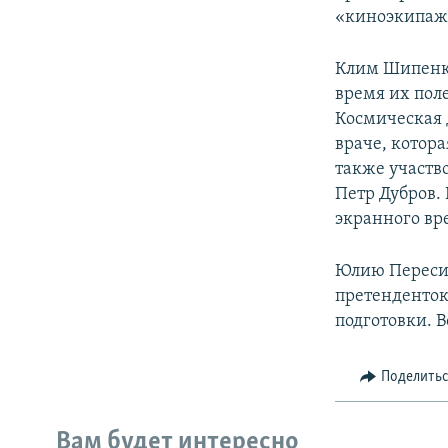
«киноэкипаж»
Клим Шипенко
время их пол
Космическая 
враче, котора
также участв
Петр Дубров.
экранного вр
Юлию Пересил
претенденток
подготовки. 
Поделить
Вам будет интересно