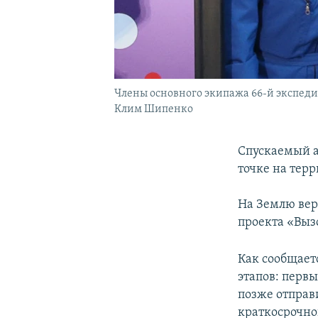
Члены основного экипажа 66-й экспед
Клим Шипенко
Спускаемый а
точке на тер
На Землю вер
проекта «Выз
Как сообщает
этапов: первы
позже отправ
краткосрочног