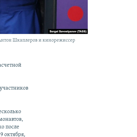
 Антон Шкаплеров и кинорежиссер
асчетной
 участников
есколько
монавтов,
ко после
9 октября,