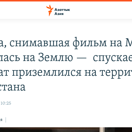
а, снимавшая фильм на 
лась на Землю — спуск
ат приземлился на терр
стана
 10:25
ся