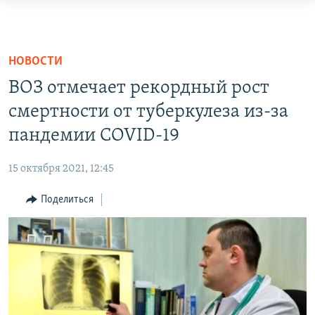
Доступность
ссылок
ЦЕНТРАЛЬНАЯ АЗИЯ
Вернуться
НОВОСТИ
КАЗАХСТАН
НОВОСТИ
к
ВОЙНА В УКРАИНЕ
КЫРГЫЗСТАН
ВОЗ отмечает рекордный рост
основному
НА ДРУГИХ ЯЗЫКАХ
содержанию
смертности от туберкулеза из-за
УЗБЕКИСТАН
Вернутся
пандемии COVID-19
ТАДЖИКИСТАН
ҚАЗАҚША
к
ПОДПИШИТЕСЬ НА НАС В СОЦСЕТЯХ
КЫРГЫЗЧА
главной
15 октября 2021, 12:45
навигации
ЎЗБЕКЧА
Вернутся
Поделиться
ТОҶИКӢ
Все сайты РСЕ/РС
к
поиску
TÜRKMENÇE