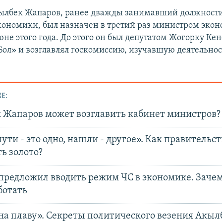
кылбек Жапаров, ранее дважды занимавший должност
кономики, был назначен в третий раз министром эко
не этого года. До этого он был депутатом Жогорку Ке
Бол» и возглавлял госкомиссию, изучавшую деятельно
Е:
 Жапаров может возглавить кабинет министров?
ти - это одно, нашли - другое». Как правительст
ь золото?
редложил вводить режим ЧС в экономике. Зачем 
ботать
на плаву». Секреты политического везения Акыл