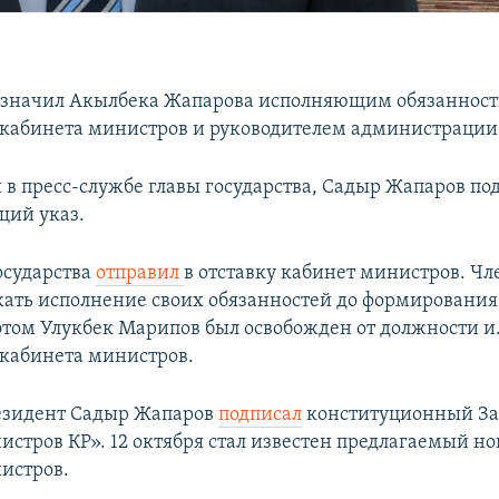
азначил Акылбека Жапарова исполняющим обязаннос
 кабинета министров и руководителем администрации
 в пресс-службе главы государства, Садыр Жапаров по
щий указ.
осударства
отправил
в отставку кабинет министров. Ч
жать исполнение своих обязанностей до формирования
этом Улукбек Марипов был освобожден от должности и.
 кабинета министров.
резидент Садыр Жапаров
подписал
конституционный За
истров КР». 12 октября стал известен предлагаемый н
истров.