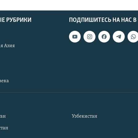
Е РУБРИКИ
ПОДПИШИТЕСЬ НА НАС В
я Азия
века
тан
Узбекистан
тан