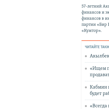
57-летний А
финансов и э
финансов в ию
партии «Бир 
«Кумтор».
ЧИТАЙТЕ ТАКЖ
Акылбек
«Ищем пу
продават
Кабмин п
будет ра
«Всегда 