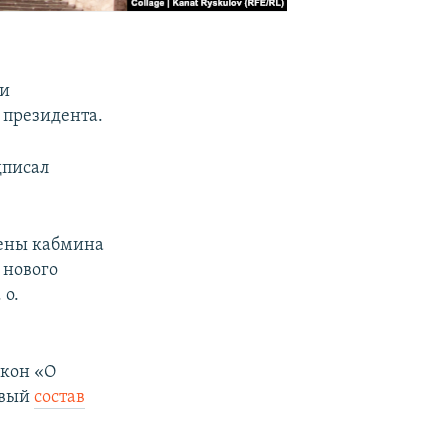
ти
 президента.
дписал
лены кабмина
 нового
 о.
кон «О
овый
состав