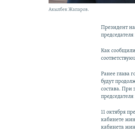
Акылбек Жапаров.
Президент н
председателя
Как сообщили
соответствую
Ранее глава г
будут продол
состава. При 
председателя
11 октября п
кабинете мин
кабинета мин