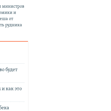
и министров
номики и
неша от
сть рудника
во будет
и как это
бека