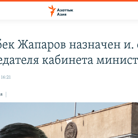
ек Жапаров назначен и. 
едателя кабинета минис
 16:21
ся