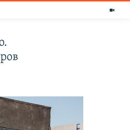
о.
тров