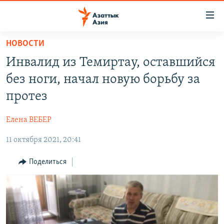
Доступность
ссылок
Вернуться
НОВОСТИ
к
ЦЕНТРАЛЬНАЯ АЗИЯ
Инвалид из Темиртау, оставшийся
основному
НОВОСТИ
КАЗАХСТАН
содержанию
без ноги, начал новую борьбу за
ВОЙНА В УКРАИНЕ
Вернутся
КЫРГЫЗСТАН
протез
к
НА ДРУГИХ ЯЗЫКАХ
УЗБЕКИСТАН
главной
Елена ВЕБЕР
ТАДЖИКИСТАН
ҚАЗАҚША
навигации
ПОДПИШИТЕСЬ НА НАС В СОЦСЕТЯХ
Вернутся
11 октября 2021, 20:41
КЫРГЫЗЧА
к
ЎЗБЕКЧА
Поделиться
поиску
ТОҶИКӢ
Все сайты РСЕ/РС
TÜRKMENÇE