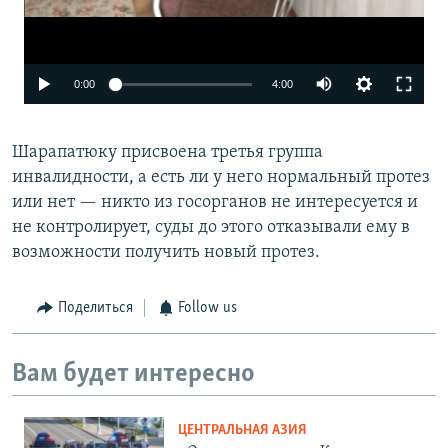
Auto
0:00
4:00
240p
Шарапатюку присвоена третья группа
360p
инвалидности, а есть ли у него нормальный протез
480p
или нет — никто из госорганов не интересуется и
720p
не контролирует, суды до этого отказывали ему в
возможности получить новый протез.
1080p
Auto
240p
360p
480p
Поделиться
Follow us
720p
1080p
Вам будет интересно
ЦЕНТРАЛЬНАЯ АЗИЯ