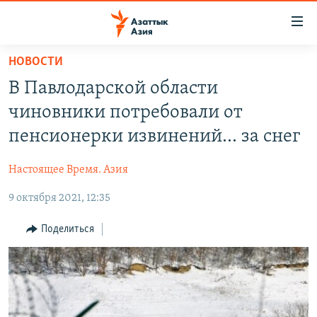
Доступность
ссылок
Вернуться
НОВОСТИ
к
ЦЕНТРАЛЬНАЯ АЗИЯ
В Павлодарской области
основному
НОВОСТИ
КАЗАХСТАН
содержанию
чиновники потребовали от
ВОЙНА В УКРАИНЕ
Вернутся
КЫРГЫЗСТАН
пенсионерки извинений... за снег
к
НА ДРУГИХ ЯЗЫКАХ
УЗБЕКИСТАН
главной
Настоящее Время. Азия
ТАДЖИКИСТАН
ҚАЗАҚША
навигации
ПОДПИШИТЕСЬ НА НАС В СОЦСЕТЯХ
Вернутся
9 октября 2021, 12:35
КЫРГЫЗЧА
к
ЎЗБЕКЧА
Поделиться
поиску
ТОҶИКӢ
Все сайты РСЕ/РС
TÜRKMENÇE